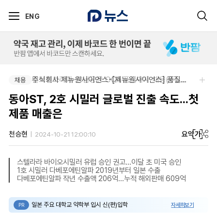
ENG
알보젠코리아-향남공장 OQA 품질약사 채용(주5일/파트타임 가능)
주식회사 제뉴원사이언스-[제뉴원사이언스] 품질관리약사 모집(경력무관)
채용
채용
동아ST, 2호 시밀러 글로벌 진출 속도...첫
제품 매출은
요약
가
천승현
2024-10-21 12:00:10
스텔라라 바이오시밀러 유럽 승인 권고...이달 초 미국 승인
1호 시밀러 다베포에틴알파 2019년부터 일본 수출
다베포에틴알파 작년 수출액 206억...누적 해외판매 609억
일본 주요 대학교 약학부 입시 신(편)입학
자세히보기
PR