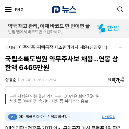
ENG
아주약품-평택공장 제조관리약사 채용(신입우대)
(유)한국비엠에스제약-NPP & BD (Sr.) Specialist, CSE&BD (Fixed)
채용
채용
국립소록도병원 약무주사보 채용...연봉 상
한액 6465만원
요약
가
정흥준
2024-11-26 11:32:24
구미차병원 연봉 8천 약사 구인...야간은 회당 75만원
병원들 어린이집·휴가비 지원 등 복리후생 홍보
아는 약국은 다 아는 신제품 최신정보
팜스타클럽
PR
[데일리팜=정흥준 기자] 약사 구인구직 매칭 플랫폼 1위 팜리