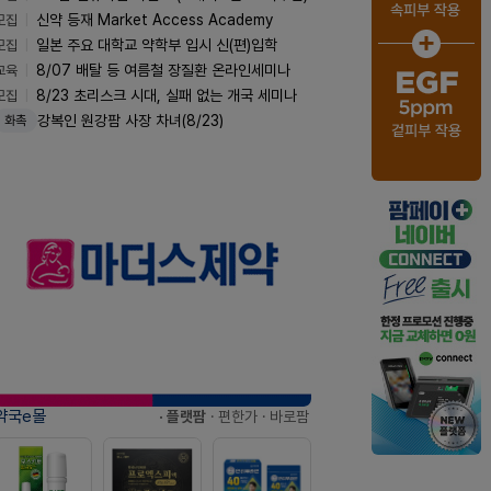
모집
신약 등재 Market Access Academy
모집
일본 주요 대학교 약학부 입시 신(편)입학
교육
8/07 배탈 등 여름철 장질환 온라인세미나
모집
8/23 초리스크 시대, 실패 없는 개국 세미나
강복인 원강팜 사장 차녀(8/23)
화촉
약국e몰
· 플랫팜
· 편한가
· 바로팜