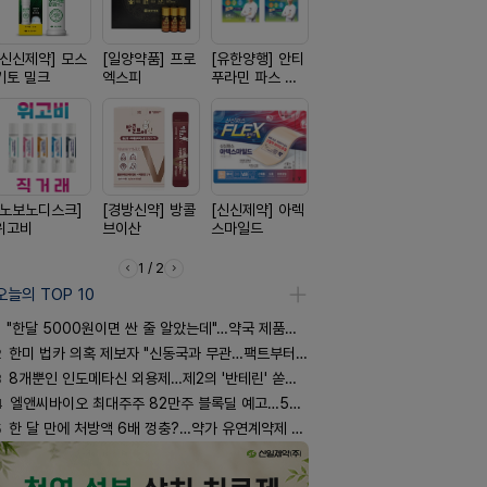
[신신제약] 모스
[일양약품] 프로
[유한양행] 안티
[동성제약] 정로
[리쥬올]
키토 밀크
엑스피
푸라민 파스 시
환 F정
PDLLA 퍼
리즈
림 30ml
[노보노디스크]
[경방신약] 방콜
[신신제약] 아렉
[옵투스] 오에수
[일양약품]
위고비
브이산
스마일드
시리즈
도담 시리즈
1 / 2
오늘의 TOP 10
"한달 5000원이면 싼 줄 알았는데"…약국 제품과 비교해보니
2
한미 법카 의혹 제보자 "신동국과 무관…팩트부터 따져야"
3
8개뿐인 인도메타신 외용제…제2의 '반테린' 쏟아지나
4
엘앤씨바이오 최대주주 82만주 블록딜 예고…500억 규모
5
한 달 만에 처방액 6배 껑충?…약가 유연계약제 착시효과