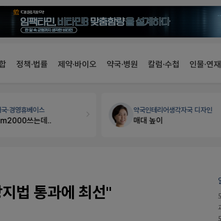
합
정책·법률
제약·바이오
약국·병원
칼럼·수첩
인물·연재
개국·경영
휴베이스
약국인테리어
생각자국 디자인
Pm2000쓰는데..
매대 높이
방지법 통과에 최선"