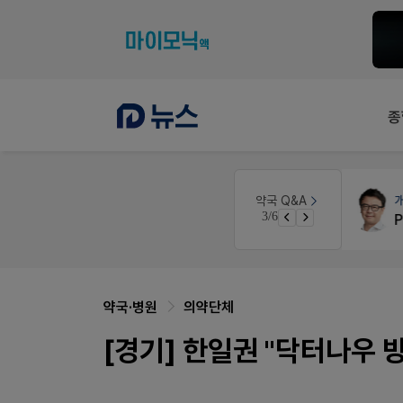
종
인
약국법률
법무법인 규원
약국 Q&A
4/6
경단녀요건중 근로스득원천징수액
문의합니다
약국·병원
의약단체
[경기] 한일권 "닥터나우 