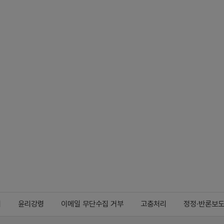
지
윤리강령
이메일 무단수집 거부
고충처리
정정·반론보