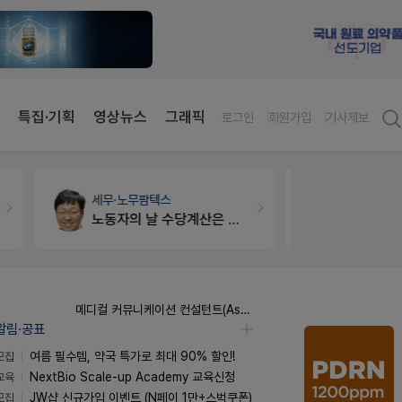
특집·기획
영상뉴스
그래픽
로그인
회원가입
기사제보
세무·노무
팜텍스
약국대출
메
노동자의 날 수당계산은 어떻게 되나요
메디컬 커뮤니케이션 컨설턴트(Associate) / 메디컬라이터 채용
알림·공표
모집
여름 필수템, 약국 특가로 최대 90% 할인!
교육
NextBio Scale-up Academy 교육신청
모집
JW샵 신규가입 이벤트 (N페이 1만+스벅쿠폰)