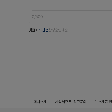
0
/
500
댓글
0
최신순
찬성순
반대순
회사소개
사업제휴 및 광고문의
뉴스제공 