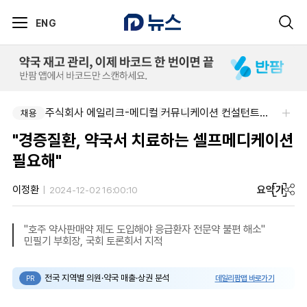
ENG
주식회사 제뉴원사이언스-[제뉴원사이언스] 품질관리약사 모집(경력무관)
주식회사 에일리크-메디컬 커뮤니케이션 컨설턴트(Associate) / 메디컬라이터 채용
채용
채용
"경증질환, 약국서 치료하는 셀프메디케이션
필요해"
요약
가
이정환
2024-12-02 16:00:10
"호주 약사판매약 제도 도입해야 응급환자 전문약 불편 해소"
민필기 부회장, 국회 토론회서 지적
전국 지역별 의원·약국 매출·상권 분석
데일리팜맵 바로가기
PR