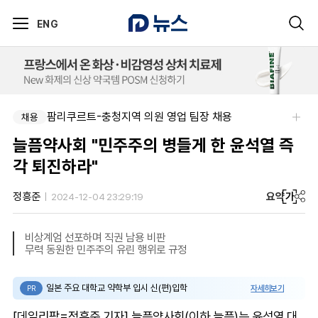
ENG
팜리쿠르트-충청지역 의원 영업 팀장 채용
채용
늘픔약사회 "민주주의 병들게 한 윤석열 즉
각 퇴진하라"
요약
가
정흥준
2024-12-04 23:29:19
비상계엄 선포하며 직권 남용 비판
무력 동원한 민주주의 유린 행위로 규정
일본 주요 대학교 약학부 입시 신(편)입학
자세히보기
PR
[데일리팜=정흥준 기자] 늘픔약사회(이하 늘픔)는 윤석열 대