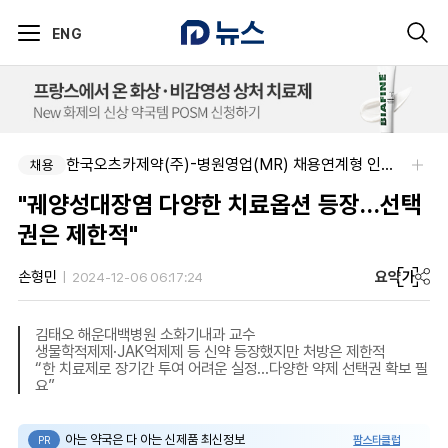
ENG
한국오츠카제약(주)-병원영업(MR) 채용연계형 인턴(신입사원) 모집 공고
채용
"궤양성대장염 다양한 치료옵션 등장…선택
권은 제한적"
요약
가
손형민
2024-12-06 06:17:24
김태오 해운대백병원 소화기내과 교수
생물학적제제·JAK억제제 등 신약 등장했지만 처방은 제한적
“한 치료제로 장기간 투여 어려운 실정…다양한 약제 선택권 확보 필
요”
아는 약국은 다 아는 신제품 최신정보
팜스타클럽
PR