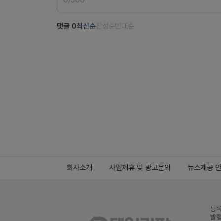
댓글
0
최신순
찬성순
반대순
회사소개
사업제휴 및 광고문의
뉴스제공 
등록
발행