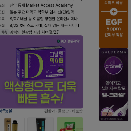
모집
신약 등재 Market Access Academy
모집
일본 주요 대학교 약학부 입시 신(편)입학
교육
8/07 배탈 등 여름철 장질환 온라인세미나
모집
8/23 초리스크 시대, 실패 없는 개국 세미나
강복인 원강팜 사장 차녀(8/23)
화촉
약국e몰
· 편한가
· 플랫팜
· 바로팜