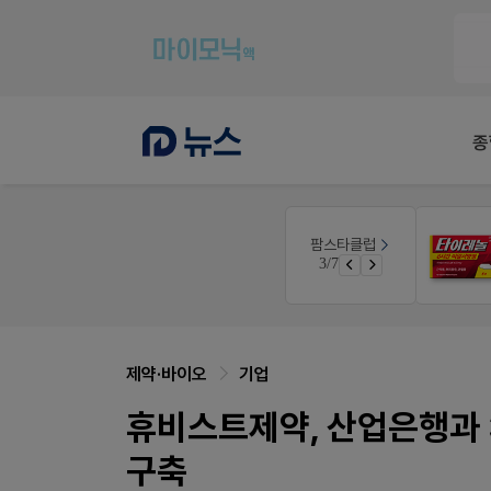
종
E-detail
팜스타클럽
공사례
근육통은 오래가니깐!
4/7
 쿠폰 증정
오래가는 타이레놀 ER
제약·바이오
기업
휴비스트제약, 산업은행과 
구축