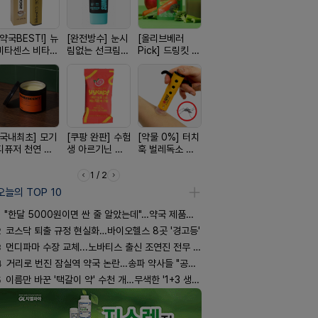
[약국BEST!] 뉴
[완전방수] 눈시
[올리브베러
[여름 한정 특가]
[평점 4.9
비타센스 비타민
림없는 선크림
Pick] 드링킷 건
편한가 여름 쿨
선택 근본 
흡입기
(SPF50+)
강음료
세일! (여름 필수
션, 솔티스
템 싹쓰리)
[국내최초] 모기
[쿠팡 완판] 수험
[약물 0%] 터치
[24H 극강보습]
[100% 천
디퓨저 천연 계
생 아르기닌 에
훅 벌레독소 흡
소이베베 아토
멜팅 하트 
피 모키센트 디
너지 젤리
인기
크림
마사지기
퓨저
1 / 2
오늘의 TOP 10
"한달 5000원이면 싼 줄 알았는데"…약국 제품과 비교해보니
2
코스닥 퇴출 규정 현실화…바이오헬스 8곳 '경고등'
3
먼디파마 수장 교체...노바티스 출신 조연진 전무 내정
4
거리로 번진 잠실역 약국 논란…송파 약사들 "공공성 훼손"
5
이름만 바꾼 '택갈이 약' 수천 개…무색한 '1+3 생동'