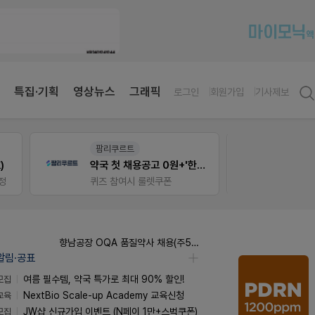
특집·기획
영상뉴스
그래픽
로그인
회원가입
기사제보
V-Detail
약사 
 채용공고 0원+'한번 더' 무료 연장
우리 가족 다양한 상처엔 비아핀!
JW S
비아핀 POSM 신청 GO!
향남공장 OQA 품질약사 채용(주5일/파트타임 가능)
알림·공표
모집
여름 필수템, 약국 특가로 최대 90% 할인!
교육
NextBio Scale-up Academy 교육신청
모집
JW샵 신규가입 이벤트 (N페이 1만+스벅쿠폰)