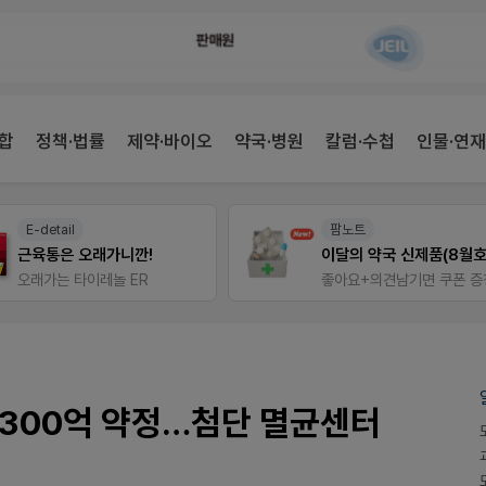
합
정책·법률
제약·바이오
약국·병원
칼럼·수첩
인물·연재
팜노트
팜리쿠르트
이달의 약국 신제품(8월호)
약국 첫
좋아요+의견남기면 쿠폰 증정
퀴즈 참여시 룰렛쿠폰
300억 약정…첨단 멸균센터