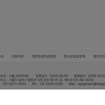
안내
이용약관
개인정보취급방침
청소년보호정책
법적고
번호 : 서울,아00048
등록일자 : 2005.09.09
발행일자 : 2005.09.0
주소 : 서울시 송파구 법원로 128 문정 SK V1 GL 메트로시티 A동 401호
 : 02-3473-0833
팩스 : 02-3434-0169
Mail :
dailypharm@dail
리팜의 모든 콘텐츠(기사)를 무단 사용하는 것은 저작권법에 저촉되며, 법적 제재를
pyright © Dailypharm1999-2026,All rights reserved.