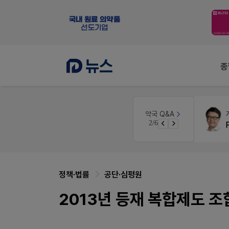
종
인
개국·경영
휴베이스
약국 Q&A
3/6
경단녀요건중 근로스득원천징수액
Pm2000쓰는데..
정책·법률
공단·심평원
2013년 등재 복합제도 