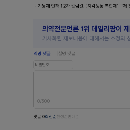
기등재 인하 1·2차 갈림길...'지각생동·복합제' 구제
의약전문언론 1위 데일리팜이 
기사화된 제보내용에 대해서는 소정의 
익명 댓글
실명 댓글
0
/
500
댓글
0
최신순
찬성순
반대순