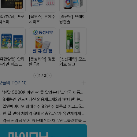
[일양약품] 프로
[옵투스] 오에수
[종근당] 브레이
[신신제약] 아렉
[경방신약]
엑스피
시리즈
닝캡슐
스마일드
브이산
[유한양행] 안티
[동성제약] 정로
[신신제약] 모스
[일양약품] 도담
[삼진제약]
푸라민 파스 시
환 F정
키토 밀크
도담 시리즈
핏 시리즈
리즈
1 / 2
오늘의 TOP 10
"한달 5000원이면 싼 줄 알았는데"…약국 제품과 비교해보니
2
8개뿐인 인도메타신 외용제…제2의 '반테린' 쏟아지나
3
엘앤씨바이오 최대주주 82만주 블록딜 예고…500억 규모
4
한 달 만에 처방액 6배 껑충?…약가 유연계약제 착시효과
5
약국 권리금 먼저 줬는데 임대차 무산…돌려받을 수 있을까