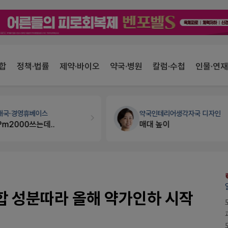
합
정책·법률
제약·바이오
약국·병원
칼럼·수첩
인물·연재
약국인테리어
생각자국 디자인
약국대출
메디라이프
매대 높이
약국 개국 대출 어떻게 받아야할지 어렵습니다
조합 성분따라 올해 약가인하 시작