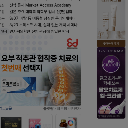
모집
신약 등재 Market Access Academy
모집
일본 주요 대학교 약학부 입시 신(편)입학
교육
8/07 배탈 등 여름철 장질환 온라인세미나
모집
8/23 초리스크 시대, 실패 없는 개국 세미나
원자력의학원 신임 원장에 임일한 박사
인사
약국e몰
· 플랫팜
· 바로팜
· 편한가