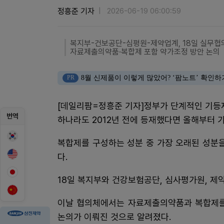
정흥준 기자
2026-06-19 06:00:59
복지부-건보공단-심평원-제약업계, 18일 실무협
자료제출의약품·복합제 포함 약가조정 방안 논의
PR
8월 신제품이 이렇게 많았어? ‘팜노트’ 확인하
[데일리팜=정흥준 기자]정부가 단계적인 기등
번역
하나라도 2012년 전에 등재했다면 올해부터 
복합제를 구성하는 성분 중 가장 오래된 성분을
다.
18일 복지부와 건강보험공단, 심사평가원, 제
이날 협의체에서는 자료제출의약품과 복합제를 
논의가 이뤄진 것으로 알려졌다.