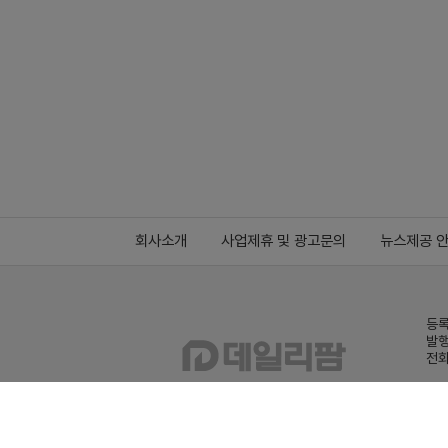
회사소개
사업제휴 및 광고문의
뉴스제공 
등록
발행
전화
데일
Family site
co