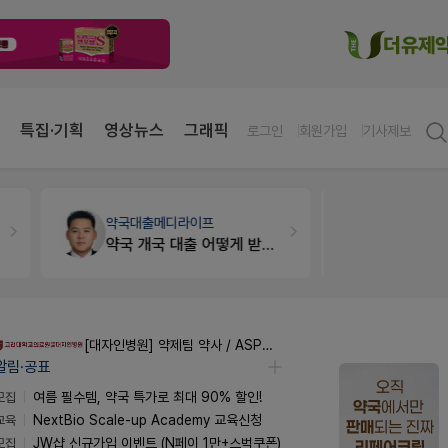
특집·기획
영상뉴스
그래픽
로그인
회원가입
기사제보
약국법률
법무법인 규원
세무·노무
팜
문의합니다
[대자인병원] 약제팀 약사 / ASP팀 감염전문약사 모집
알림·공표
모집
여름 필수템, 약국 특가로 최대 90% 할인!
교육
NextBio Scale-up Academy 교육신청
모집
JW샵 신규가입 이벤트 (N페이 1만+스벅쿠폰)