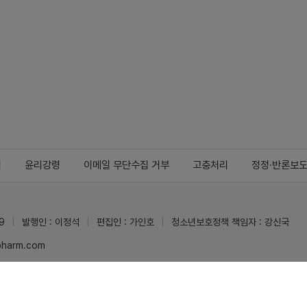
지
윤리강령
이메일 무단수집 거부
고충처리
정정·반론보
9
발행인 : 이정석
편집인 : 가인호
청소년보호정책 책임자 : 강신국
ypharm.com
 받을 수 있습니다.