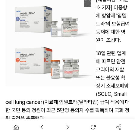
호 기자] 이중항
체 항암제 '임델
트라'의 보험급여
등재에 대한 염
원이 뜨겁다.
18일 관련 업계
에 따르면 암젠
코리아의 재발
또는 불응성 확
장기 소세포폐암
(SCLC, Small
cell lung cancer)치료제 임델트라(탈라타맙) 급여 적용에 대
한 국민 동의 청원이 최근 5만명 동의자 수를 획득하며 국회 청
원 요건을 충족했다.
국회의장은 해당 안건을 국회 보건복지위원회에 회부하게 되