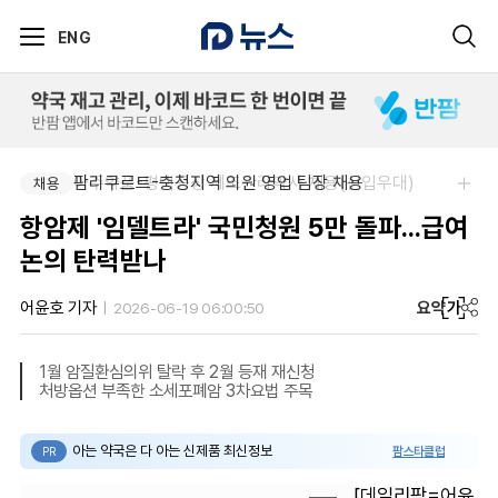
ENG
아주약품-평택공장 제조관리약사 채용(신입우대)
팜리쿠르트-충청지역 의원 영업 팀장 채용
채용
채용
항암제 '임델트라' 국민청원 5만 돌파...급여
논의 탄력받나
요약
가
어윤호 기자
2026-06-19 06:00:50
1월 암질환심의위 탈락 후 2월 등재 재신청
처방옵션 부족한 소세포폐암 3차요법 주목
아는 약국은 다 아는 신제품 최신정보
팜스타클럽
PR
[데일리팜=어윤