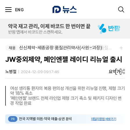
ENG
신신제약-세종공장 품질관리약사(사원~과장)
주식회사 제뉴원사이언스-[제뉴원사이언스] 품질관리약사 모집(경력무관)
채용
채용
JW중외제약, 페인엔젤 레이디 리뉴얼 출시
요약
가
노병철
2024-12-09 09:17:46
여성 생리통 환자의 복용 편의성 개선을 위한 리뉴얼 진행, 제형 크기
약 18% 축소
‘페인엔젤’ 브랜드 전체 라인업 제형 크기 축소 및 패키지 디자인 변
경 작업 완료
전국 지역별 의원·약국 매출·상권 분석
데일리팜맵 바로가기
PR