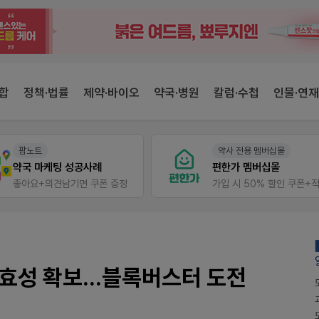
합
정책·법률
제약·바이오
약국·병원
칼럼·수첩
인물·연재
약사 전용 멤버십몰
팜리쿠르트
편한가 멤버십몰
가입 시 50% 할인 쿠폰+적립금까지!
퀴즈 참여시 룰렛쿠폰
효성 확보...블록버스터 도전