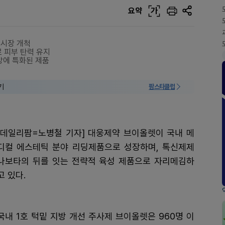
요약
가
 시장 개척
로 피부 탄력 유지
방에 특화된 제품
기
팜스타클럽
[데일리팜=노병철 기자] 대웅제약 브이올렛이 국내 메
디컬 에스테틱 분야 리딩제품으로 성장하며, 톡신제제
나보타의 뒤를 잇는 전략적 육성 제품으로 자리메김하
고 있다.
국내 1호 턱밑 지방 개선 주사제 브이올렛은 960명 이