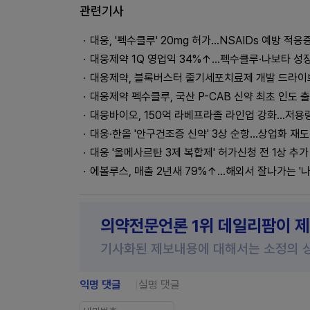
관련기사
대웅, '펙수클루' 20mg 허가...NSAIDs 예방 적응
대웅제약 1Q 영업익 34%↑…펙수클루·나보타 성
대웅제약, 블록버스터 줄기세포치료제 개발 드라이
대웅제약 펙수클루, 국산 P-CAB 신약 최초 인도 
대웅바이오, 150억 라베프라졸 라인업 강화…저용
대웅·한올 '안구건조증 신약' 3상 순항...상업화 재
대웅 '올메사르탄 3제 복합제' 허가신청 전 1상 추가
에볼루스, 매출 2년새 79%↑…해외서 잘나가는 '나
의약전문언론 1위 데일리팜이 
기사화된 제보내용에 대해서는 소정의 
익명 댓글
실명 댓글