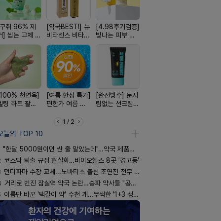
[구취 96% 제
[약국BEST!] 뉴
[4.98후기검증]
[평점 4.9]약사
[쿠팡 완판]
거] 씹는 고체 가
비타센스 비타민
빛나는 피부 오
선택 근본 솔루
생 아르기닌
글
흡입기
브링 세럼
션, 솔티스
너지 젤리
[100% 천연옥]
[여름 한정 특가]
[완전방수] 눈시
[올리브베러
[약물 0%]
멜팅 하트 괄사
편한가 여름 쿨
림없는 선크림
Pick] 드링킷 건
훅 벌레독소
마사지기
세일! (여름 필수
(SPF50+)
강음료
인기
템 싹쓰리)
1 / 2
오늘의 TOP 10
"한달 5000원이면 싼 줄 알았는데"…약국 제품과 비교해보니
2
코스닥 퇴출 규정 현실화…바이오헬스 8곳 '경고등'
3
먼디파마 수장 교체...노바티스 출신 조연진 전무 내정
4
거리로 번진 잠실역 약국 논란…송파 약사들 "공공성 훼손"
5
이름만 바꾼 '택갈이 약' 수천 개…무색한 '1+3 생동'