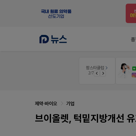
종
팜노트
팜스타클럽
니깐!
약국 마케팅 성공사례
3/7
 ER
좋아요+의견남기면 쿠폰 증정
제약·바이오
기업
브이올렛, 턱밑지방개선 유