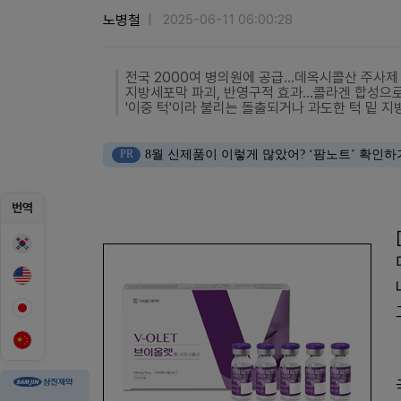
노병철
2025-06-11 06:00:28
전국 2000여 병의원에 공급...데옥시콜산 주사제
지방세포막 파괴, 반영구적 효과...콜라겐 합성으
'이중 턱'이라 불리는 돌출되거나 과도한 턱 밑 지
PR
8월 신제품이 이렇게 많았어? ‘팜노트’ 확인하
번역