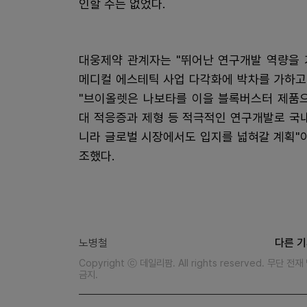
인할 수는 없었다.
대웅제약 관계자는 "뛰어난 연구개발 역량을
메디컬 에스테틱 사업 다각화에 박차를 가하고
"브이올렛은 나보타를 이을 블록버스터 제품
대 적응증과 제형 등 적극적인 연구개발로 국
니라 글로벌 시장에서도 입지를 넓혀갈 계획"
조했다.
노병철
다른 기
Copyright ⓒ 데일리팜. All rights reserved. 무단 전
금지.