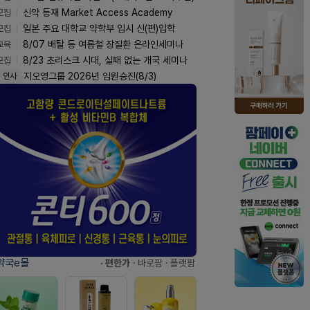
모집
신약 등재 Market Access Academy
모집
일본 주요 대학교 약학부 입시 신(편)입학
교육
8/07 배탈 등 여름철 장질환 온라인세미나
모집
8/23 초리스크 시대, 실패 없는 개국 세미나
지오영그룹 2026년 임원승진(8/3)
인사
약국e몰
· 편한가
· 바로팜
· 플랫팜