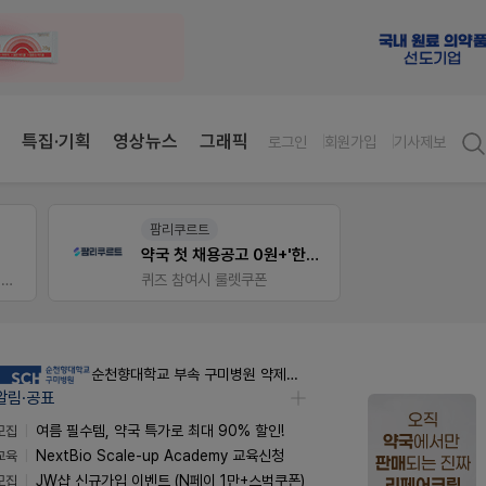
특집·기획
영상뉴스
그래픽
로그인
회원가입
기사제보
팜노트
V-Det
약국 첫 채용공고 0원+'한번 더' 무료 연장
이달의 약국 신제품(8월호)
좋아요+의견남기면 쿠폰 증정
비아핀 
순천향대학교 부속 구미병원 약제팀 계약직 야간약사 채용공고
알림·공표
모집
여름 필수템, 약국 특가로 최대 90% 할인!
교육
NextBio Scale-up Academy 교육신청
모집
JW샵 신규가입 이벤트 (N페이 1만+스벅쿠폰)