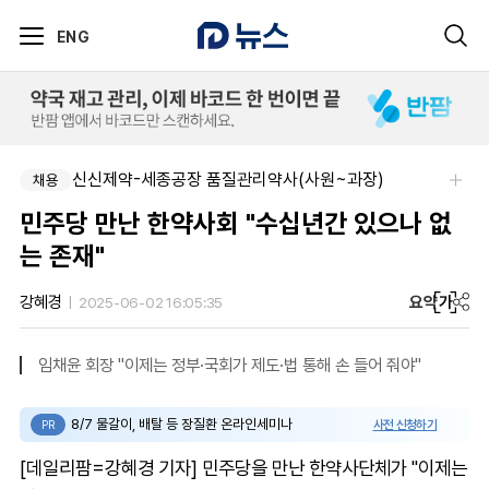
ENG
신신제약-세종공장 품질관리약사(사원~과장)
채용
민주당 만난 한약사회 "수십년간 있으나 없
는 존재"
요약
가
강혜경
2025-06-02 16:05:35
임채윤 회장 "이제는 정부·국회가 제도·법 통해 손 들어 줘야"
8/7 물갈이, 배탈 등 장질환 온라인세미나
사전 신청하기
PR
[데일리팜=강혜경 기자] 민주당을 만난 한약사단체가 "이제는