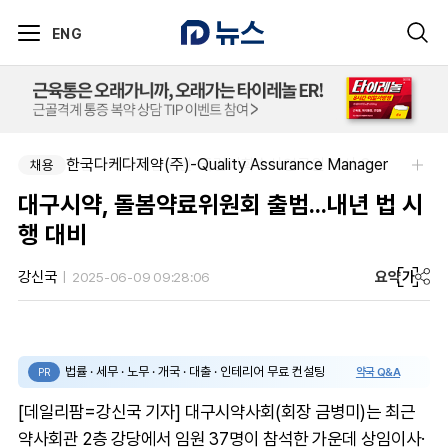
ENG
한국다케다제약(주)-Quality Assurance Manager
국립과학수사연구원-국립과학수사연구원 약사 3명 채용
채용
채용
대구시약, 돌봄약료위원회 출범...내년 법 시
행 대비
요약
가
강신국
2025-06-09 09:28:06
법률 · 세무 · 노무 · 개국 · 대출 · 인테리어 무료 컨설팅
약국 Q&A
PR
[데일리팜=강신국 기자] 대구시약사회(회장 금병미)는 최근
약사회관 2층 강당에서 임원 37명이 참석한 가운데 상임이사·