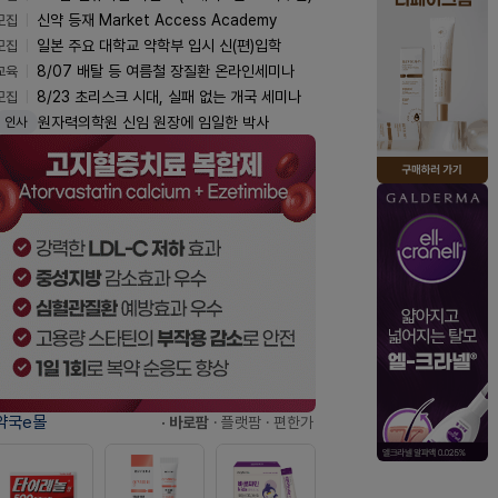
모집
신약 등재 Market Access Academy
모집
일본 주요 대학교 약학부 입시 신(편)입학
교육
8/07 배탈 등 여름철 장질환 온라인세미나
모집
8/23 초리스크 시대, 실패 없는 개국 세미나
원자력의학원 신임 원장에 임일한 박사
인사
약국e몰
· 바로팜
· 플랫팜
· 편한가