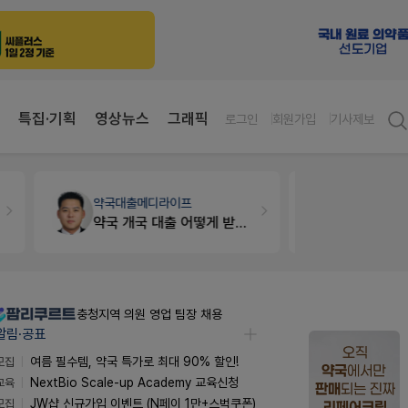
특집·기획
영상뉴스
그래픽
로그인
회원가입
기사제보
약국대출
메디라이프
약국법률
법
약국 개국 대출 어떻게 받아야할지 어렵습니다
문의합니
충청지역 의원 영업 팀장 채용
알림·공표
모집
여름 필수템, 약국 특가로 최대 90% 할인!
교육
NextBio Scale-up Academy 교육신청
모집
JW샵 신규가입 이벤트 (N페이 1만+스벅쿠폰)