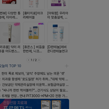
[켄뷰] 다양한 통
[흉터치료]아크
[아워팜] 우리아
[알엑스미] 알엑
[켄뷰] 오
증에, 타이레놀
리페어겔
이 맞춤설계, 바
스미 리쥬영 울
폼타입, 로
정 500mg 10
로타민 kids 엘
트라 PDRN
5%폼에어
정
더베리맛
10000 딥리페
60g
어 크림
[리쥬올] 닥터 리
[휴온스 ] 비듬을
[D판테놀]레비
[레비온]
[한독] 붙이
쥬올 어드밴스드
한번에, 니조랄
온디판테놀연고
PDRN+EGF, 레
증 전문가,
PDRN 리쥬비네
2%액
비온RX PDRN
톱 액티브 
이팅 크림 30ml
EGF 크림
스타(쿨) 4
1 / 2
오늘의 TOP 10
한미 폭로 제보자, '공익' 주장에도 남는 의문 '셋'
2
치과용 항생제 '로도질정' 허가 취하…"대체 약제 충분"
3
건보공단 약제관리실장에 이윤학…보험급여실장 윤유경
4
"싸니까 한번 먹어볼까?"…건기식도 상담이 필요한 이유
5
6개월 연장…연내 PIT3000→PM+20 전환 가능할까