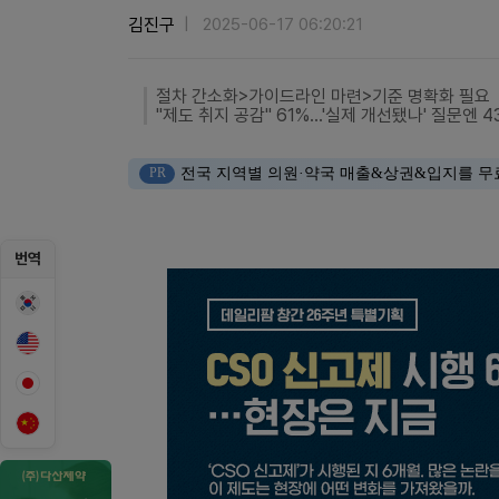
김진구
2025-06-17 06:20:21
절차 간소화>가이드라인 마련>기준 명확화 필요
"제도 취지 공감" 61%…'실제 개선됐나' 질문엔 4
PR
전국 지역별 의원·약국 매출&상권&입지를 무
번역