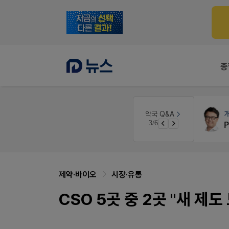
종
인
세무·노무
팜텍스
약국 Q&A
3/6
경단녀요건중 근로스득원천징수액
노동자의 날 수당계산은 어떻게 되나요
제약·바이오
시장·유통
CSO 5곳 중 2곳 "새 