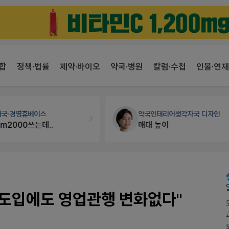
합
정책·법률
제약·바이오
약국·병원
칼럼·수첩
인물·연재
개국·경영
휴베이스
약국인테리어
생각자국 디자인
Pm2000쓰는데..
매대 높이
제도 도입에도 영업관행 변화없다"