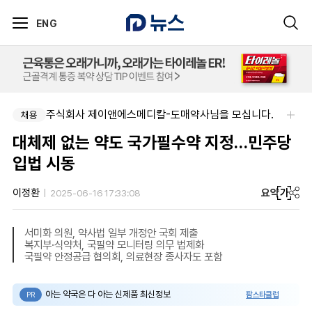
ENG
주식회사 제이앤에스메디칼-도매약사님을 모십니다.
채용
대체제 없는 약도 국가필수약 지정…민주당
입법 시동
요약
가
이정환
2025-06-16 17:33:08
서미화 의원, 약사법 일부 개정안 국회 제출
복지부·식약처, 국필약 모니터링 의무 법제화
국필약 안정공급 협의회, 의료현장 종사자도 포함
아는 약국은 다 아는 신제품 최신정보
팜스타클럽
PR