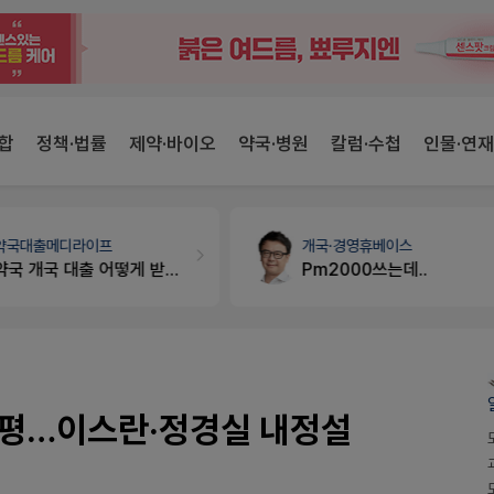
합
정책·법률
제약·바이오
약국·병원
칼럼·수첩
인물·연재
개국·경영
휴베이스
약국세무
미래 세무법인
Pm2000쓰는데..
경단녀요건중 근로스득원천징수액
마평…이스란·정경실 내정설