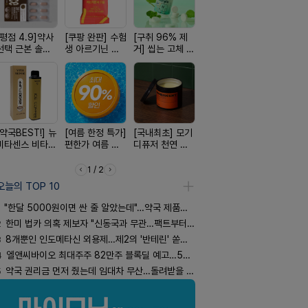
[평점 4.9]약사
[쿠팡 완판] 수험
[구취 96% 제
[올리브베러
[24H 극강
선택 근본 솔루
생 아르기닌 에
거] 씹는 고체 가
Pick] 드링킷 건
소이베베 
션, 솔티스
너지 젤리
글
강음료
크림
[약국BEST!] 뉴
[여름 한정 특가]
[국내최초] 모기
[4.98후기검증]
[완전방수]
비타센스 비타민
편한가 여름 쿨
디퓨저 천연 계
빛나는 피부 오
림없는 선
흡입기
세일! (여름 필수
피 모키센트 디
브링 세럼
(SPF50+)
템 싹쓰리)
퓨저
1 / 2
오늘의 TOP 10
"한달 5000원이면 싼 줄 알았는데"…약국 제품과 비교해보니
2
한미 법카 의혹 제보자 "신동국과 무관…팩트부터 따져야"
3
8개뿐인 인도메타신 외용제…제2의 '반테린' 쏟아지나
4
엘앤씨바이오 최대주주 82만주 블록딜 예고…500억 규모
5
약국 권리금 먼저 줬는데 임대차 무산…돌려받을 수 있을까