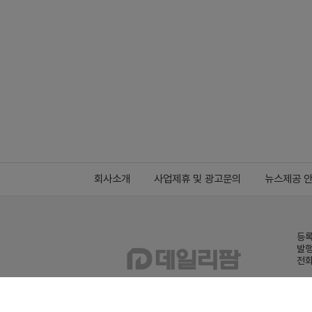
회사소개
사업제휴 및 광고문의
뉴스제공 
등록
발행
전화
데일
Family site
co