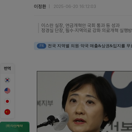
이정환
2025-06-20 16:12:03
이스란 실장, 연금개혁안 국회 통과 등 성과
정경실 단장, 필수·지역의료 강화 의료개혁 실행방
PR
전국 지역별 의원·약국 매출&상권&입지를 무
번역