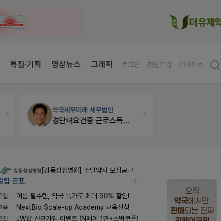
특집·기획
영상뉴스
그래픽
로그인
회원가입
기사제보
세무·노무
팜텍스
약국법률
법
노동자의 날 수당계산은 어떻게 되나요
문의합니
[강동성심병원] 주말약사 모집공고
알림·공표
모집
여름 필수템, 약국 특가로 최대 90% 할인!
교육
NextBio Scale-up Academy 교육신청
모집
JW샵 신규가입 이벤트 (N페이 1만+스벅쿠폰)