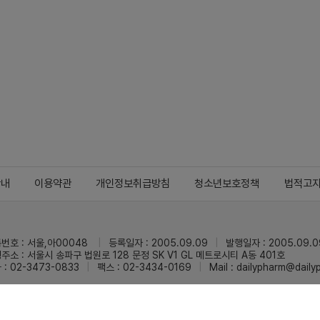
안내
이용약관
개인정보취급방침
청소년보호정책
법적고
번호 : 서울,아00048
등록일자 : 2005.09.09
발행일자 : 2005.09.0
주소 : 서울시 송파구 법원로 128 문정 SK V1 GL 메트로시티 A동 401호
 : 02-3473-0833
팩스 : 02-3434-0169
Mail :
dailypharm@dail
리팜의 모든 콘텐츠(기사)를 무단 사용하는 것은 저작권법에 저촉되며, 법적 제재를
pyright © Dailypharm1999-2026,All rights reserved.