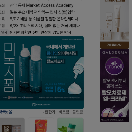
모집
신약 등재 Market Access Academy
모집
일본 주요 대학교 약학부 입시 신(편)입학
교육
8/07 배탈 등 여름철 장질환 온라인세미나
모집
8/23 초리스크 시대, 실패 없는 개국 세미나
원자력의학원 신임 원장에 임일한 박사
인사
약국e몰
· 편한가
· 바로팜
· 플랫팜