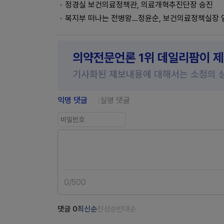
정경실 보건의료정책관, 의료개혁추진단장 승진
복지부 떠나는 전병왕…정윤순, 보건의료정책실장 
의약전문언론 1위 데일리팜이 
기사화된 제보내용에 대해서는 소정의 
익명 댓글
실명 댓글
0
/
500
댓글
0
최신순
찬성순
반대순