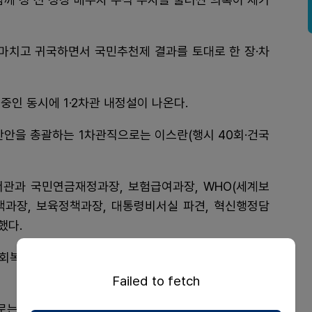
 마치고 귀국하면서 국민추천제 결과를 토대로 한 장·차
중인 동시에 1·2차관 내정설이 나온다.
산안을 총괄하는 1차관직으로는 이스란(행시 40회·건국
서관과 국민연금재정과장, 보험급여과장, WHO(세계보
책과장, 보육정책과장, 대통령비서실 파견, 혁신행정담
했다.
사회복지정책실장자리에 올랐으며 연금개혁안을 국회 통
Failed to fetch
로는 정경실(행시 40회·숙명여대) 의료개혁추진단장이