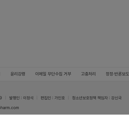
지
윤리강령
이메일 무단수집 거부
고충처리
정정·반론보
9
발행인 : 이정석
편집인 : 가인호
청소년보호정책 책임자 : 강신국
ypharm.com
 받을 수 있습니다.