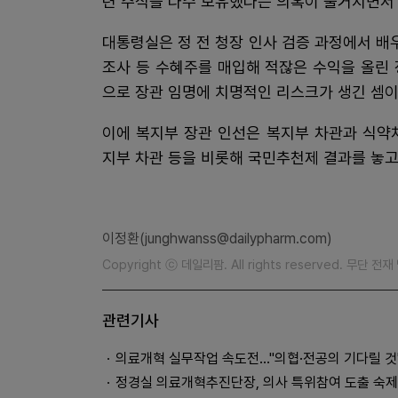
련 주식을 다수 보유했다는 의혹이 불거지면서
대통령실은 정 전 청장 인사 검증 과정에서 배
조사 등 수혜주를 매입해 적잖은 수익을 올린
으로 장관 임명에 치명적인 리스크가 생긴 셈이
이에 복지부 장관 인선은 복지부 차관과 식약
지부 차관 등을 비롯해 국민추천제 결과를 놓고
이정환(junghwanss@dailypharm.com)
Copyright ⓒ 데일리팜. All rights reserved. 무단 전
관련기사
의료개혁 실무작업 속도전…"의협·전공의 기다릴 것
정경실 의료개혁추진단장, 의사 특위참여 도출 숙