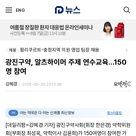
ENG
팜리쿠르트-충청지역 의원 영업 팀장 채용
채용
광진구약, 알츠하이머 주제 연수교육…150
명 참여
요약
가
강혜경
2025-06-30 23:13:28
아는 약국은 다 아는 신제품 최신정보
팜스타클럽
PR
[데일리팜=강혜경 기자] 광진구약사회(회장 한은경) 약학위원
회(부회장 최성욱, 약학이사 김윤희)가 150여명이 참여한 가