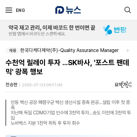
ENG
한국다케다제약(주)-Quality Assurance Manager
채용
수천억 릴레이 투자 ...SK바사, '포스트 팬데
믹' 광폭 행보
요약
가
천승현
2025-07-02 06:17:43
안동 백신 공장 폐렴구균 백신 생산시설 증축 완공...설립 이후 첫 증
축
지난해 독일 CDMO기업 인수에 3천억 투자...송도 이전에 3천억 투
입
노바백스 지분 1천억 취득 후 투자 회수