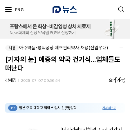
ENG
아주약품-평택공장 제조관리약사 채용(신입우대)
주식회사 에일리크-메디컬 커뮤니케이션 컨설턴트(Associate) / 메디컬라이터 채용
채용
채용
[기자의 눈] 애증의 약국 건기식...업체들도
떠난다
요약
가
강혜경
2025-07-07 09:56:54
일본 주요 대학교 약학부 입시 신(편)입학
자세히보기
PR
[데일리팜=강혜경 기자] 건강기