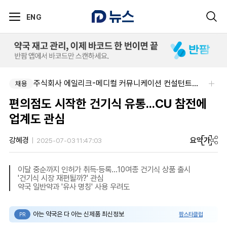
ENG
알보젠코리아-향남공장 OQA 품질약사 채용(주5일/파트타임 가능)
주식회사 에일리크-메디컬 커뮤니케이션 컨설턴트(Associate) / 메디컬라이터 채용
채용
채용
편의점도 시작한 건기식 유통...CU 참전에
업계도 관심
요약
가
강혜경
2025-07-03 11:47:03
이달 중순까지 인허가 취득·등록…10여종 건기식 상품 출시
'건기식 시장 재편될까?' 관심
약국 일반약과 '유사 명칭' 사용 우려도
아는 약국은 다 아는 신제품 최신정보
팜스타클럽
PR