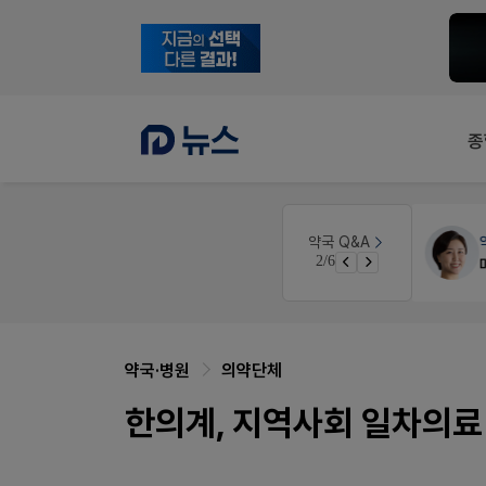
종
약국세무
미래 세무법인
약국 Q&A
3/6
경단녀요건중 근로스득원천징수액
약국·병원
의약단체
한의계, 지역사회 일차의료 