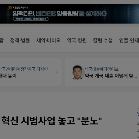
합
정책·법률
제약·바이오
약국·병원
칼럼·수첩
인물·연재
약국인테리어
생각자국 디자인
약국대출
메디라이프
매대 높이
약국 개국 대출 어떻게 받아야할지 어렵습니다
혁신 시범사업 놓고 "분노"