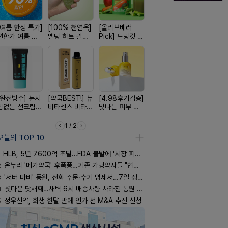
[여름 한정 특가]
[100% 천연옥]
[올리브베러
[평점 4.9]약사
[쿠팡 완판]
편한가 여름 쿨
멜팅 하트 괄사
Pick] 드링킷 건
선택 근본 솔루
생 아르기닌
세일! (여름 필수
마사지기
강음료
션, 솔티스
너지 젤리
템 싹쓰리)
[완전방수] 눈시
[약국BEST!] 뉴
[4.98후기검증]
[국내최초] 모기
[24H 극강
림없는 선크림
비타센스 비타민
빛나는 피부 오
디퓨저 천연 계
소이베베 
(SPF50+)
흡입기
브링 세럼
피 모키센트 디
크림
퓨저
1 / 2
오늘의 TOP 10
HLB, 5년 7600억 조달…FDA 불발에 '시장 피로감'
2
온누리 '메가약국' 후폭풍…기존 가맹약사들 "협의체 만들자"
3
'서버 마비' 동원, 전화 주문·수기 명세서…7일 정상화 되나
4
셧다운 닷새째…새벽 6시 배송차량 사라진 동원 물류센터
5
정우신약, 회생 한달 만에 인가 전 M&A 추진 신청