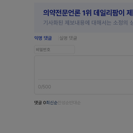
의약전문언론 1위 데일리팜이 
기사화된 제보내용에 대해서는 소정의 
익명 댓글
실명 댓글
0
/
500
댓글
0
최신순
찬성순
반대순