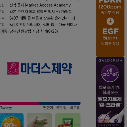
모집
신약 등재 Market Access Academy
모집
일본 주요 대학교 약학부 입시 신(편)입학
교육
8/07 배탈 등 여름철 장질환 온라인세미나
모집
8/23 초리스크 시대, 실패 없는 개국 세미나
강복인 원강팜 사장 차녀(8/23)
화촉
약국e몰
· 편한가
· 플랫팜
· 바로팜