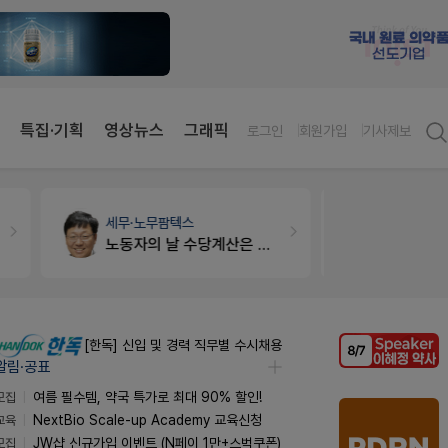
특집·기획
영상뉴스
그래픽
로그인
회원가입
기사제보
세무·노무
팜텍스
약국법률
법
노동자의 날 수당계산은 어떻게 되나요
문의합니
[한독] 신입 및 경력 직무별 수시채용
알림·공표
모집
여름 필수템, 약국 특가로 최대 90% 할인!
교육
NextBio Scale-up Academy 교육신청
모집
JW샵 신규가입 이벤트 (N페이 1만+스벅쿠폰)