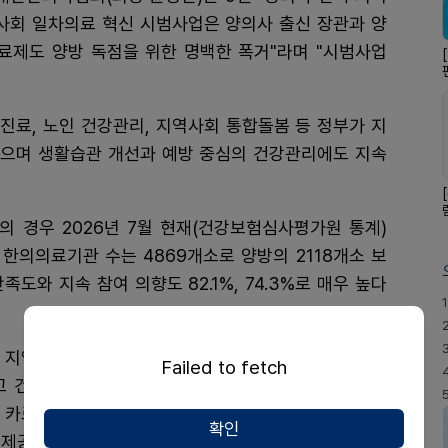
사회 일차의료 혁신 시범사업은 양의사 출신 장관과 양
제도 양방 독점을 위한 명백한 폭거"라며 "시범사업
진료, 노인 건강관리, 지역사회 통합돌봄 등 정부가 지
으며 생활습관 개선과 예방 중심의 건강관리에도 지속
 경우 2026년 7월 현재(건강보험심사평가원 통계)
한의의료기관 수는 4869개소로 양방의 2118개소 보
족도와 지속 참여 의향도 82.1%, 74.3%로 매우 높다
1
채 지역사회 통합돌봄과 일차의료 혁신을 논하며 한의사
Failed to fetch
고 건강보험 재정을 쏟아붓는 행위는 국민이 아닌 오직
 카르텔의 직역 폭거"라며 "대한민국의 한·양방 의료이
확인
 제공하는 모델을 만들어야 한다"고 강조했다.