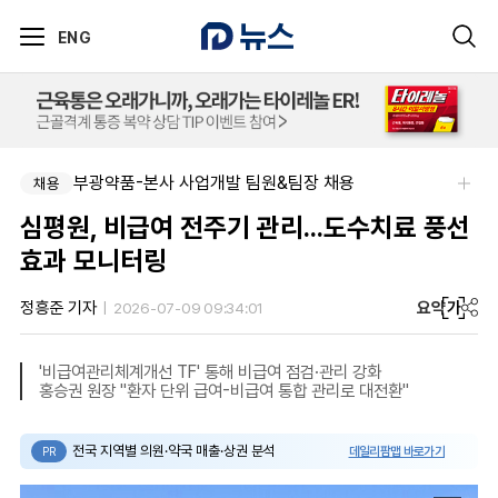
ENG
부광약품-본사 사업개발 팀원&팀장 채용
채용
심평원, 비급여 전주기 관리...도수치료 풍선
효과 모니터링
요약
가
정흥준 기자
2026-07-09 09:34:01
'비급여관리체계개선 TF' 통해 비급여 점검·관리 강화
홍승권 원장 "환자 단위 급여-비급여 통합 관리로 대전환"
전국 지역별 의원·약국 매출·상권 분석
데일리팜맵 바로가기
PR