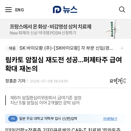
ENG
아주약품-평택공장 제조관리약사 채용(신입우대)
SK 바이오팜 (주)-[SK바이오팜] 각 부문 신입/경력 구성원 영입
채용
채용
림카토 암질심 재도전 성공...퍼제타주 급여
확대 재논의
요약
가
정흥준 기자
2026-07-08 18:34:51
제6차 암질환심의위원회서 급여기준 설정
지난 5월 암질심 이어 2개월만 문턱 넘어
일본 주요 대학교 약학부 입시 신(편)입학
자세히보기
PR
[데일리팜=정흥준 기자]큐로셀의 CAR-T 치료제 '림카토주