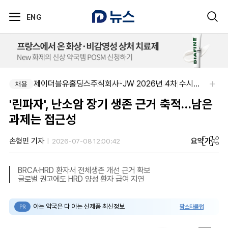
ENG
신신제약-세종공장 품질관리약사(사원~과장)
제이더블유홀딩스주식회사-JW 2026년 4차 수시채용
채용
채용
'린파자', 난소암 장기 생존 근거 축적…남은
과제는 접근성
요약
가
손형민 기자
2026-07-08 12:00:42
BRCA·HRD 환자서 전체생존 개선 근거 확보
글로벌 권고에도 HRD 양성 환자 급여 지연
아는 약국은 다 아는 신제품 최신정보
팜스타클럽
PR