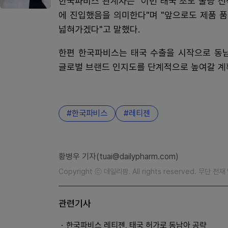
한국파비스 관계자는 "이번 태국 초도 물량 
에 진입했음을 의미한다"며 "앞으로도 제품 
넓혀가겠다"고 말했다.
한편 한국파비스는 태국 수출을 시작으로 동남
글로벌 브랜드 인지도를 단계적으로 높여갈 계
한국파비스
레티젠
황병우 기자(tuai@dailypharm.com)
Copyright ⓒ 데일리팜. All rights reserved. 무단 전
관련기사
한국파비스 레티젠, 태국 허가로 동남아 공략