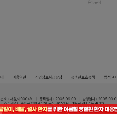
운영규칙
안내
이용약관
개인정보취급방침
청소년보호정책
법적고
번호 : 서울,아00048
등록일자 : 2005.09.09
발행일자 : 2005.09.0
주소 : 서울시 송파구 법원로 128 문정 SK V1 GL 메트로시티 A동 401호
 : 02-3473-0833
팩스 : 02-3434-0169
Mail :
dailypharm@dail