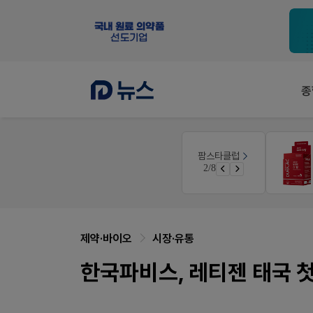
종
팜리쿠르트
팜스타클럽
약국 첫 채용공고 0원+'한번 더' 무료 연장
3/8
퀴즈 참여시 룰렛쿠폰
제약·바이오
시장·유통
한국파비스, 레티젠 태국 