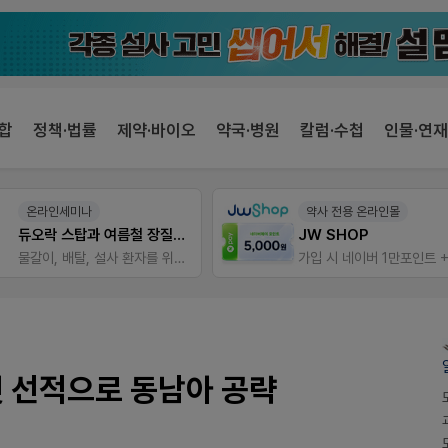
합
정책·법률
제약·바이오
약국·병원
칼럼·수첩
인물·연재
온라인세미나
약사 전용 온라인몰
듀오락 스탑과 여름철 장질환 대응법
JW SHOP
물갈이, 배탈, 설사 환자를 위한 실전 상담&판매 전략
첫 선적으로 동남아 공략