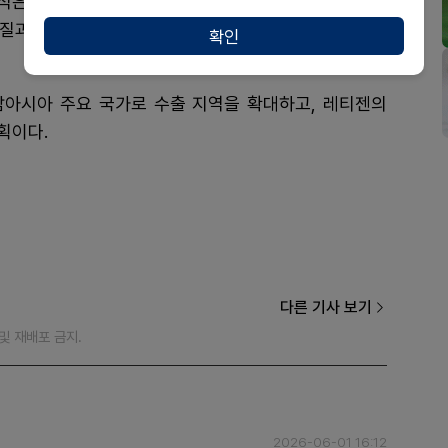
선적은 레티젠의 글로벌 시장 확대가 본격적인 실행 단계
품질과 학술적 신뢰를 바탕으로 현지 의료진과의 접점을
확인
아시아 주요 국가로 수출 지역을 확대하고, 레티젠의
획이다.
다른 기사 보기
재 및 재배포 금지.
2026-06-01 16:12