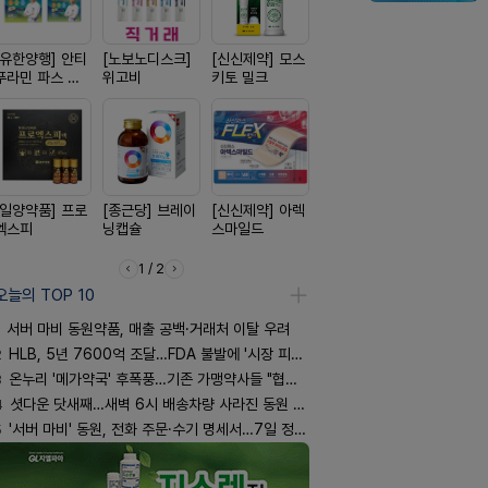
[유한양행] 안티
[노보노디스크]
[신신제약] 모스
[경방신약] 방콜
[삼진제약]
푸라민 파스 시
위고비
키토 밀크
브이산
핏 시리즈
리즈
[일양약품] 프로
[종근당] 브레이
[신신제약] 아렉
[일양약품] 도담
[동성제약]
엑스피
닝캡슐
스마일드
도담 시리즈
환 F정
1 / 2
오늘의 TOP 10
서버 마비 동원약품, 매출 공백·거래처 이탈 우려
2
HLB, 5년 7600억 조달…FDA 불발에 '시장 피로감'
3
온누리 '메가약국' 후폭풍…기존 가맹약사들 "협의체 만들자"
4
셧다운 닷새째…새벽 6시 배송차량 사라진 동원 물류센터
5
'서버 마비' 동원, 전화 주문·수기 명세서…7일 정상화 되나