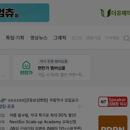
특집·기획
영상뉴스
그래픽
로그인
회원가입
기사제보
약사 전용 멤버십몰
V-Det
편한가 멤버십몰
가입 시 네이버 1만포인트 + 스벅쿠폰
가입 시 50% 할인 쿠폰+적립금까지!
비아핀 
[강동성심병원] 주말약사 모집공고
알림·공표
모집
여름 필수템, 약국 특가로 최대 90% 할인!
교육
NextBio Scale-up Academy 교육신청
모집
JW샵 신규가입 이벤트 (N페이 1만+스벅쿠폰)