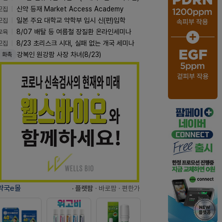
모집
신약 등재 Market Access Academy
모집
일본 주요 대학교 약학부 입시 신(편)입학
교육
8/07 배탈 등 여름철 장질환 온라인세미나
모집
8/23 초리스크 시대, 실패 없는 개국 세미나
강복인 원강팜 사장 차녀(8/23)
화촉
약국e몰
· 플랫팜
· 바로팜
· 편한가