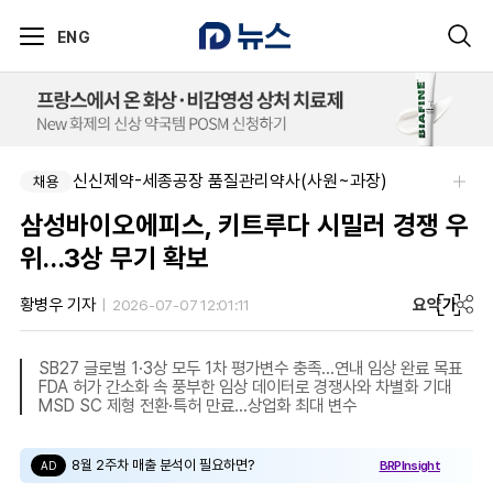
ENG
신신제약-세종공장 품질관리약사(사원~과장)
채용
삼성바이오에피스, 키트루다 시밀러 경쟁 우
위…3상 무기 확보
요약
가
황병우 기자
2026-07-07 12:01:11
SB27 글로벌 1·3상 모두 1차 평가변수 충족…연내 임상 완료 목표
FDA 허가 간소화 속 풍부한 임상 데이터로 경쟁사와 차별화 기대
MSD SC 제형 전환·특허 만료…상업화 최대 변수
8월 2주차 매출 분석이 필요하면?
BRPInsight
AD