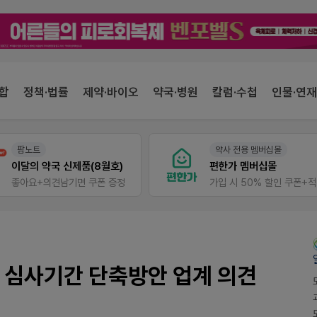
합
정책·법률
제약·바이오
약국·병원
칼럼·수첩
인물·연재
팜노트
약사 전용 멤버십몰
이달의 약국 신제품(8월호)
편한가 멤버십몰
좋아요+의견남기면 쿠폰 증정
가
 심사기간 단축방안 업계 의견