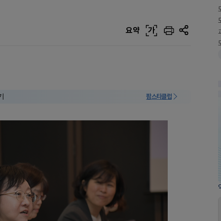
요약
가
기
팜스타클럽