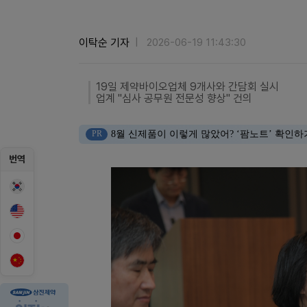
이탁순 기자
2026-06-19 11:43:30
19일 제약바이오업체 9개사와 간담회 실시
업계 "심사 공무원 전문성 향상" 건의
PR
8월 신제품이 이렇게 많았어? ‘팜노트’ 확인하
번역