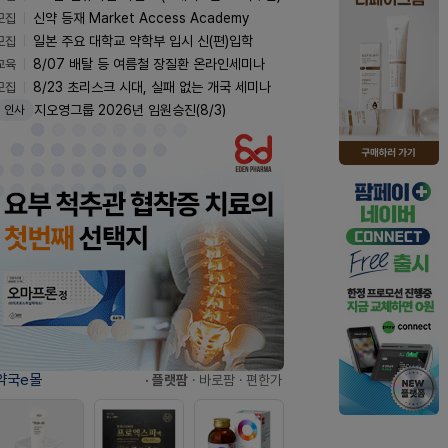
모집
신약 등재 Market Access Academy
모집
일본 주요 대학교 약학부 입시 신(편)입학
교육
8/07 배탈 등 여름철 장질환 온라인세미나
모집
8/23 초리스크 시대, 실패 없는 개국 세미나
지오영그룹 2026년 임원승진(8/3)
인사
약국e몰
· 플랫팜
· 바로팜
· 편한가