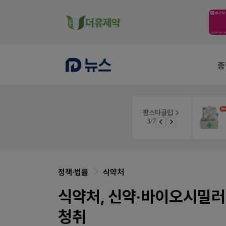
종
약사 전용 온라인몰
팜스타클럽
우리 가족 다양한 상처엔 비아핀!
JW SHOP
3/7
청 GO!
가입 시 네이버 1만포인트 + 스벅쿠폰
정책·법률
식약처
식약처, 신약·바이오시밀러
청취