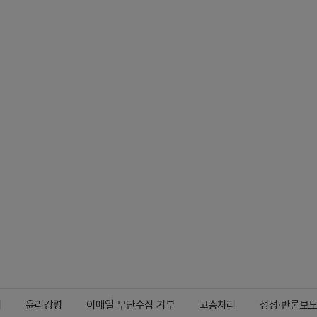
지
윤리강령
이메일 무단수집 거부
고충처리
정정·반론보