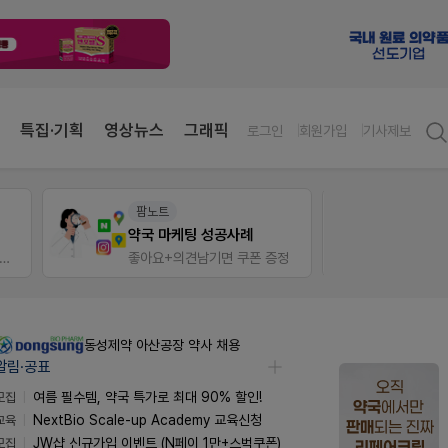
특집·기획
영상뉴스
그래픽
로그인
회원가입
기사제보
팜노트
팜리
약국 마케팅 성공사례
입 시 50% 할인 쿠폰+적립금까지!
좋아요+의견남기면 쿠폰 증정
퀴즈 
동성제약 아산공장 약사 채용
알림·공표
모집
여름 필수템, 약국 특가로 최대 90% 할인!
교육
NextBio Scale-up Academy 교육신청
모집
JW샵 신규가입 이벤트 (N페이 1만+스벅쿠폰)