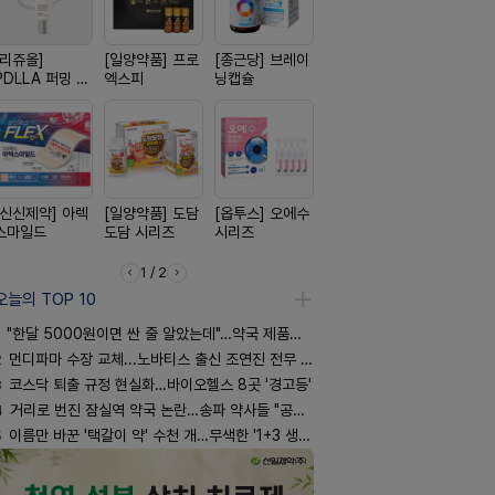
[리쥬올]
[일양약품] 프로
[종근당] 브레이
[신신제약] 모스
[동성제약]
PDLLA 퍼밍 크
엑스피
닝캡슐
키토 밀크
환 F정
림 30ml
[신신제약] 아렉
[일양약품] 도담
[옵투스] 오에수
[삼진제약] 게보
[경방신약]
스마일드
도담 시리즈
시리즈
핏 시리즈
브이산
1 / 2
오늘의 TOP 10
"한달 5000원이면 싼 줄 알았는데"…약국 제품과 비교해보니
2
먼디파마 수장 교체...노바티스 출신 조연진 전무 내정
3
코스닥 퇴출 규정 현실화…바이오헬스 8곳 '경고등'
4
거리로 번진 잠실역 약국 논란…송파 약사들 "공공성 훼손"
5
이름만 바꾼 '택갈이 약' 수천 개…무색한 '1+3 생동'