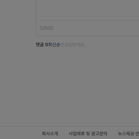
0
/
500
댓글
0
최신순
찬성순
반대순
회사소개
사업제휴 및 광고문의
뉴스제공 