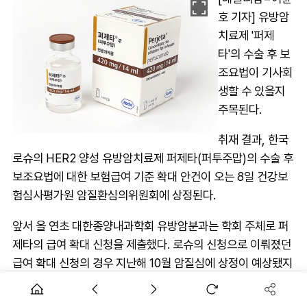
호 기자] 유방암
치료제 '퍼제
타'의 수술 후 보
조요법이 기사회
생할 수 있을지
주목된다.
취재 결과, 한국
로슈의 HER2 양성 유방암치료제 퍼제타(퍼투주맙)의 수술 후
보조요법에 대한 보험급여 기준 확대 안건이 오는 8일 건강보
험심사평가원 암질환심의위원회에 상정된다.
앞서 올 연초 대한종양내과학회 유방암분과는 학회 주체로 퍼
제타의 급여 확대 신청을 제출했다. 로슈의 신청으로 이뤄졌던
급여 확대 신청의 경우 지난해 10월 암질심에 상정이 예상됐지
만, 선별급여 약제 기준 정비를 이유로 논의 자체가 무산됐다.