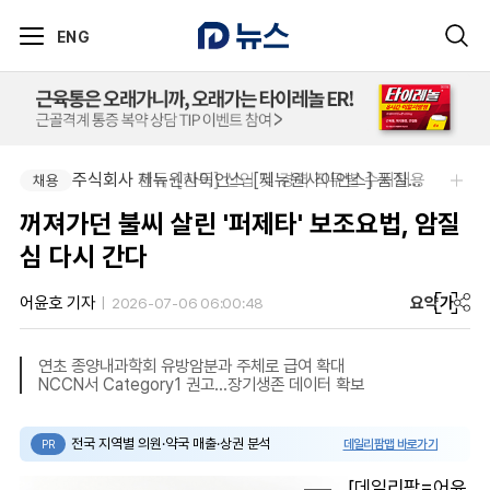
ENG
주식회사 한독-[한독] 신입 및 경력 직무별 수시채용
주식회사 제뉴원사이언스-[제뉴원사이언스] 품질관리약사 모집(경력무관)
채용
채용
꺼져가던 불씨 살린 '퍼제타' 보조요법, 암질
심 다시 간다
요약
가
어윤호 기자
2026-07-06 06:00:48
연초 종양내과학회 유방암분과 주체로 급여 확대
NCCN서 Category1 권고...장기생존 데이터 확보
전국 지역별 의원·약국 매출·상권 분석
데일리팜맵 바로가기
PR
[데일리팜=어윤