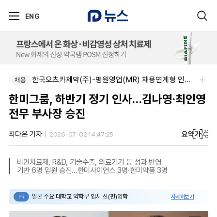
ENG
한국오츠카제약(주)-병원영업(MR) 채용연계형 인턴(신입사원) 모집 공고
채용
한미그룹, 하반기 정기 인사…김나영·최인영
전무 부사장 승진
요약
가
최다은 기자
2026-07-02 14:47:25
비만치료제, R&D, 기술수출, 의료기기 등 성과 반영
기반 6명 임원 승진...한미사이언스 3명·한미약품 3명
일본 주요 대학교 약학부 입시 신(편)입학
자세히보기
PR