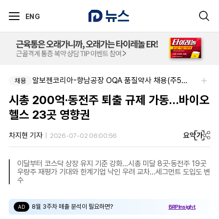
ENG
알보젠코리아-향남공장 OQA 품질약사 채용(주5일/파트타임 가능)
채용
시총 200억·동전주 퇴출 규제 가동…바이오
헬스 23곳 영향권
요약
가
차지현 기자
2026-07-02 06:00:56
이달부터 코스닥 상장 유지 기준 강화…시총 미달 8곳·동전주 19곳
우량주 재평가 기대와 한계기업 낙인 우려 교차…세그먼트 도입도 변
수
8월 3주차 매출 분석이 필요하면?
BRPInsight
AD