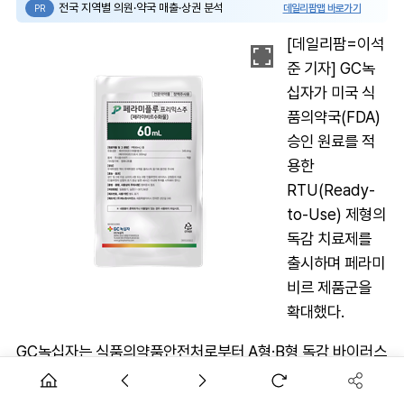
전국 지역별 의원·약국 매출·상권 분석
데일리팜맵 바로가기
PR
[데일리팜=이석
준 기자] GC녹
십자가 미국 식
품의약국(FDA)
승인 원료를 적
용한
RTU(Ready-
to-Use) 제형의
독감 치료제를
출시하며 페라미
비르 제품군을
확대했다.
GC녹십자는 식품의약품안전처로부터 A형·B형 독감 바이러스
감염증 치료제 '페라미플루프리믹스주'의 허가 변경 승인을 받
고 본격적인 출시에 나선다고 1일 밝혔다.