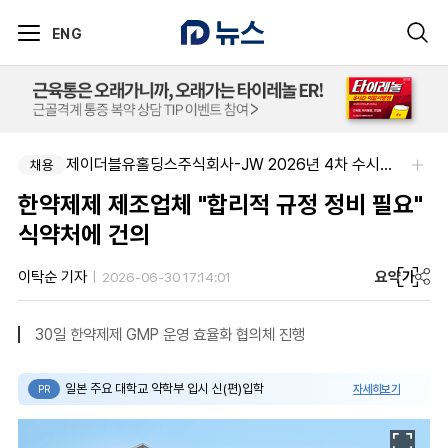
ENG
제이더블유홀딩스주식회사-JW 2026년 4차 수시채용
채용
한약제제 제조업체 "합리적 규정 정비 필요"
식약처에 건의
요약
가
이탁순 기자
2026-06-30 17:14:01
30일 한약제제 GMP 운영 효율화 협의체 진행
일본 주요 대학교 약학부 입시 신(편)입학
자세히보기
PR