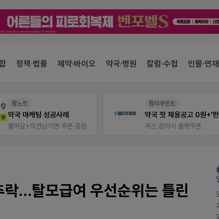
합
정책·법률
제약·바이오
약국·병원
칼럼·수첩
인물·연재
팜노트
팜리쿠르트
약국 마케팅 성공사례
좋아요+의견남기면 쿠폰 증정
퀴즈 참여시 룰렛쿠폰
 추락…탈모급여 우선순위는 틀린