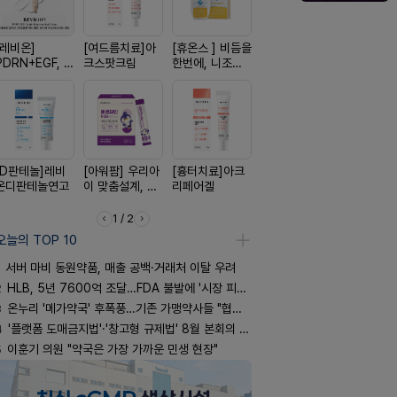
[레비온]
[여드름치료]아
[휴온스 ] 비듬을
[한독] 붙이는 통
[켄뷰] 다양
PDRN+EGF, 레
크스팟크림
한번에, 니조랄
증 전문가, 케토
증에, 타이
비온RX PDRN
2%액
톱 액티브 플라
정 500mg
EGF 크림
스타(쿨) 40매
정
[D판테놀]레비
[아워팜] 우리아
[흉터치료]아크
[리쥬올] 닥터 리
[알엑스미]
온디판테놀연고
이 맞춤설계, 바
리페어겔
쥬올 어드밴스드
스미 리쥬영
로타민 kids 엘
PDRN 리쥬비네
트라 PDR
더베리맛
이팅 크림 30ml
10000 딥
1 / 2
어 크림
오늘의 TOP 10
서버 마비 동원약품, 매출 공백·거래처 이탈 우려
2
HLB, 5년 7600억 조달…FDA 불발에 '시장 피로감'
3
온누리 '메가약국' 후폭풍…기존 가맹약사들 "협의체 만들자"
4
'플랫폼 도매금지법'·'창고형 규제법' 8월 본회의 통과 기류
5
이훈기 의원 "약국은 가장 가까운 민생 현장"