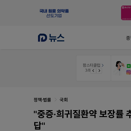
종
몰
온라인세미나
팜스타클럽
듀오락 스탑과 여름철 장질환 대응법
3/8
가입 시 네이버 1만포인트 + 스벅쿠폰
물갈이, 배탈, 설사 환자를 위한 실전 상담&판매 전략
정책·법률
국회
"중증·희귀질환약 보장률
답"