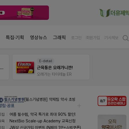
특집·기획
영상뉴스
그래픽
로그인
회원가입
기사제보
E-detail
약사 
약국 첫 채용공고 0원+'한번 더' 무료 연장
근육통은 오래가니깐!
편한가
오래가는 타이레놀 ER
[윌스기념병원] 약제팀 약사 초빙
알림·공표
모집
여름 필수템, 약국 특가로 최대 90% 할인!
교육
NextBio Scale-up Academy 교육신청
모집
JW샵 신규가입 이벤트 (N페이 1만+스벅쿠폰)