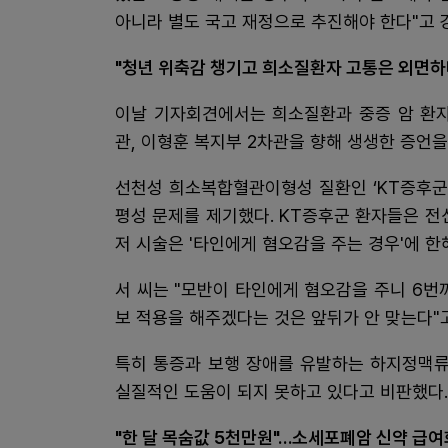
아니라 별도 국고 재정으로 추진해야 한다"고 
"청년 위축감 챙기고 희소질환자 고통은 외면하
이날 기자회견에서는 희소질환과 중증 암 환자
관, 이형훈 복지부 2차관을 향해 생생한 증언을
선천성 희소복합혈관이형성 질환인 ‘KT증후군
평성 문제를 제기했다. KT증후군 환자들은 전
저 시술은 '타인에게 혐오감을 주는 경우'에 
서 씨는 "모반이 타인에게 혐오감을 주니 6번
보 적용을 해주겠다는 것은 앞뒤가 안 맞는다"
특히 통증과 보행 장애를 유발하는 하지정맥류
실질적인 도움이 되지 못하고 있다고 비판했다.
"한 달 목숨값 5천만원"…소세포폐암 신약 급