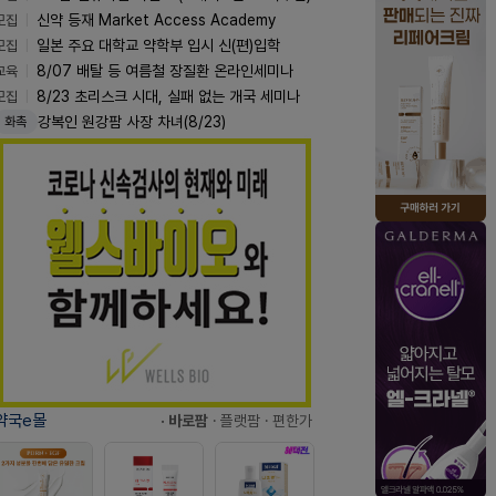
모집
신약 등재 Market Access Academy
모집
일본 주요 대학교 약학부 입시 신(편)입학
교육
8/07 배탈 등 여름철 장질환 온라인세미나
모집
8/23 초리스크 시대, 실패 없는 개국 세미나
강복인 원강팜 사장 차녀(8/23)
화촉
약국e몰
· 바로팜
· 플랫팜
· 편한가