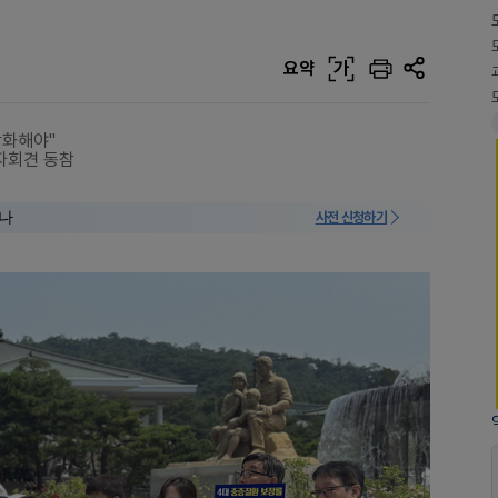
요약
가
강화해야"
자회견 동참
미나
사전 신청하기