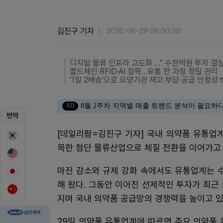
김진구 기자
2026-06-29 06:00:50
디지털 물류 인프라 고도화 …" 수천억원 투자 결실
콜드체인·RFID·AI 접목…유통 전 과정 정밀 관리
'1일 2배송'으로 요양기관 재고 부담·공급 안정성
AD
8월 2주차 지역별 매출 트렌드 분석이 필요하
번역
[데일리팜=김진구 기자] 국내 의약품 유통업
목한 첨단 물류산업으로 체질 전환을 이어가고
마진 감소와 규제 강화 속에서도 유통업계는 수
해 왔다. 그동안 이어진 선제적인 투자가 최근
지며 국내 의약품 공급망의 경쟁력을 높이고 있
29일 의약품 유통업계에 따르면 주요 의약품