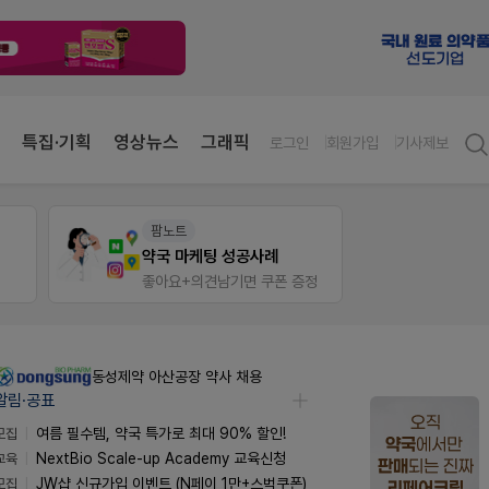
특집·기획
영상뉴스
그래픽
로그인
회원가입
기사제보
약사 전용 멤버십몰
약사 
편한가 멤버십몰
JW S
정
가입 시 50% 할인 쿠폰+적립금까지!
동성제약 아산공장 약사 채용
알림·공표
모집
여름 필수템, 약국 특가로 최대 90% 할인!
교육
NextBio Scale-up Academy 교육신청
모집
JW샵 신규가입 이벤트 (N페이 1만+스벅쿠폰)