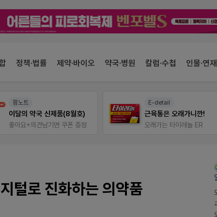
합
정책·법률
제약·바이오
약국·병원
칼럼·수첩
인물·연재
E-detail
팜노트
근육통은 오래가니깐!
약국 마케팅 성공사례
오래가는 타이레놀 ER
좋아요+의견남기면 쿠폰 증
디지털로 진화하는 의약품