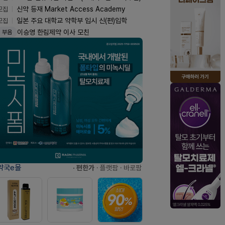
모집
신약 등재 Market Access Academy
모집
일본 주요 대학교 약학부 입시 신(편)입학
이승영 한림제약 이사 모친
부음
약국e몰
· 편한가
· 플랫팜
· 바로팜