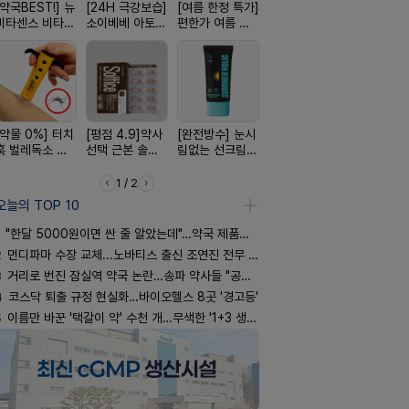
[약국BEST!] 뉴
[24H 극강보습]
[여름 한정 특가]
[올리브베러
[쿠팡 완판]
비타센스 비타민
소이베베 아토
편한가 여름 쿨
Pick] 드링킷 건
생 아르기닌
흡입기
크림
세일! (여름 필수
강음료
너지 젤리
템 싹쓰리)
[약물 0%] 터치
[평점 4.9]약사
[완전방수] 눈시
[국내최초] 모기
[구취 96%
훅 벌레독소 흡
선택 근본 솔루
림없는 선크림
디퓨저 천연 계
거] 씹는 고
인기
션, 솔티스
(SPF50+)
피 모키센트 디
글
퓨저
1 / 2
오늘의 TOP 10
"한달 5000원이면 싼 줄 알았는데"…약국 제품과 비교해보니
2
먼디파마 수장 교체...노바티스 출신 조연진 전무 내정
3
거리로 번진 잠실역 약국 논란…송파 약사들 "공공성 훼손"
4
코스닥 퇴출 규정 현실화…바이오헬스 8곳 '경고등'
5
이름만 바꾼 '택갈이 약' 수천 개…무색한 '1+3 생동'