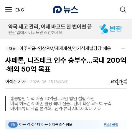
ENG
아주약품-임상PM/제제개선/건기식개발담당 채용
신신제약-세종공장 품질관리약사(사원~과장)
채용
채용
샤페론, 니즈테크 인수 승부수…국내 200억
·해외 50억 목표
요약
가
이석준 기자
2026-06-25 16:08:31
홍콩법인 누적 매출 10억원…대만 법인 설립 추진
미국 허드슨·아마존 활용 북미 진출…남미 확장 교두보 구축
바이오뷰티 사업 본격화…신약·뷰티 시너지 확대 기대
아는 약국은 다 아는 신제품 최신정보
팜스타클럽
PR