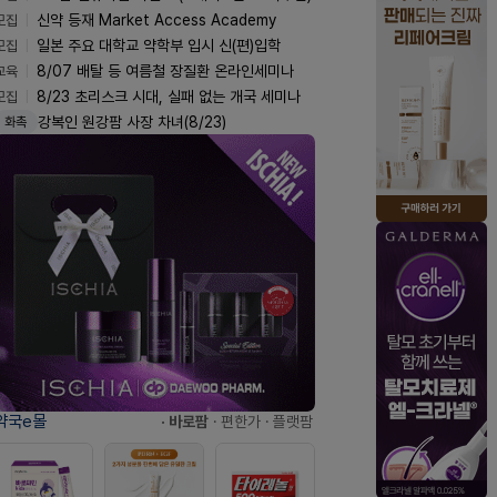
모집
신약 등재 Market Access Academy
모집
일본 주요 대학교 약학부 입시 신(편)입학
교육
8/07 배탈 등 여름철 장질환 온라인세미나
모집
8/23 초리스크 시대, 실패 없는 개국 세미나
강복인 원강팜 사장 차녀(8/23)
화촉
약국e몰
· 바로팜
· 편한가
· 플랫팜