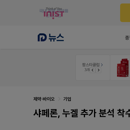
종
팜노트
팜스타클럽
우리 가족 다양한 상처엔 비아핀!
약국 마케팅 성공사례
3/8
청 GO!
좋아요+의견남기면 쿠폰 증정
제약·바이오
기업
샤페론, 누겔 추가 분석 