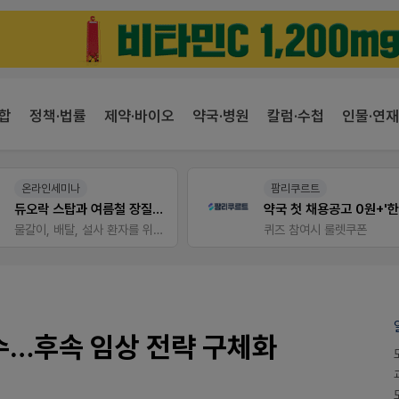
합
정책·법률
제약·바이오
약국·병원
칼럼·수첩
인물·연재
온라인세미나
팜리쿠르트
듀오락 스탑과 여름철 장질환 대응법
물갈이, 배탈, 설사 환자를 위한 실전 상담&판매 전략
퀴즈 참여시 룰렛쿠폰
착수…후속 임상 전략 구체화