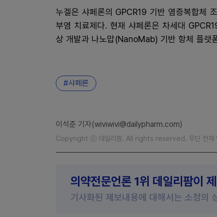
누겔은 샤페론의 GPCR19 기반 염증복합체
부염 치료제다. 현재 샤페론은 차세대 GPCR1
상 개발과 나노맙(NanoMab) 기반 항체 플랫
샤페론
이석준 기자(wiviwivi@dailypharm.com)
Copyright ⓒ 데일리팜. All rights reserved. 무단 전
의약전문언론 1위 데일리팜이 
기사화된 제보내용에 대해서는 소정의 