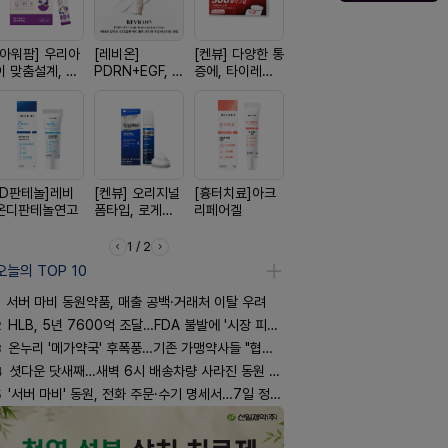
[아워팜] 우리아
[레비온]
[켄뷰] 다양한 통
[리쥬올] 닥터 리
[휴온스 ] 
이 맞춤설계, 바
PDRN+EGF, 레
증에, 타이레놀
쥬올 어드밴스드
한번에, 니
로타민 kids 엘
비온RX PDRN
정 500mg 10
PDRN 리쥬비네
2%액
더베리맛
EGF 크림
정
이팅 크림 30ml
[D판테놀]레비
[켄뷰] 오리지널
[흉터치료]아크
[한독] 붙이는 통
[알엑스미]
온디판테놀연고
폼타입, 로게인
리페어겔
증 전문가, 케토
스미 리쥬영
5%폼에어로졸
톱 액티브 플라
트라 PDR
60g
스타(쿨) 40매
10000 딥
1 / 2
어 크림
오늘의 TOP 10
서버 마비 동원약품, 매출 공백·거래처 이탈 우려
2
HLB, 5년 7600억 조달…FDA 불발에 '시장 피로감'
3
온누리 '메가약국' 후폭풍…기존 가맹약사들 "협의체 만들자"
4
셧다운 닷새째…새벽 6시 배송차량 사라진 동원 물류센터
5
'서버 마비' 동원, 전화 주문·수기 명세서…7일 정상화 되나