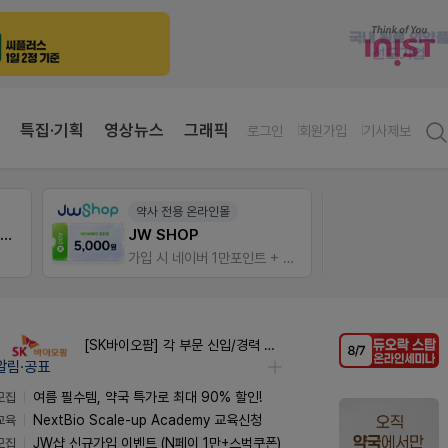
특집·기획
영상뉴스
그래픽
로그인
회원가입
기사제보
약사 전용 온라인몰
E-det
약국 첫 채용공고 0원+'한번 더' 무료 연장
JW SHOP
근육통
가입 시 네이버 1만포인트 + 스벅쿠폰
오래가
[SK바이오팜] 각 부문 신입/경력 구성원 영입
알림·공표
모집
여름 필수템, 약국 특가로 최대 90% 할인!
교육
NextBio Scale-up Academy 교육신청
모집
JW샵 신규가입 이벤트 (N페이 1만+스벅쿠폰)