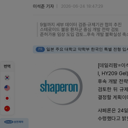
이석준 기자
2026-06-24 18:47:29
9월까지 세부 데이터 검증·규제기관 협의 추진
스테로이드 불응 환자군 중심 개발 전략 검토
준허가용 임상 도입 검토…후속 개발 불확실성 축
PR
일본 주요 대학교 약학부 한국인 특별 전형 입
[데일리팜=이석
번역
l, HY209 
후속 개발 전략
검토한 뒤 규
결정할 계획이
샤페론은 24일
수령했다고 밝