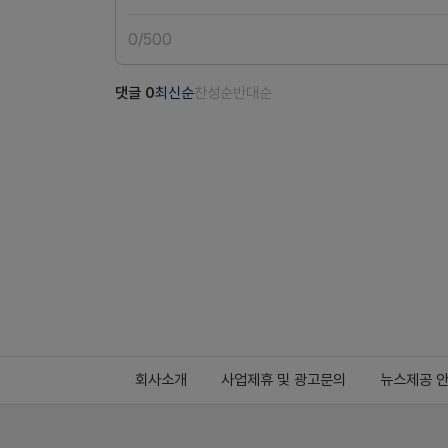
0
/
500
댓글
0
최신순
찬성순
반대순
회사소개
사업제휴 및 광고문의
뉴스제공 