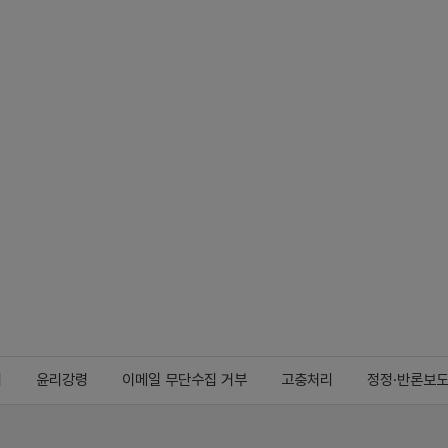
지
윤리강령
이메일 무단수집 거부
고충처리
정정·반론보