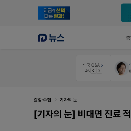
종
세무·노무
팜텍스
약국 Q&A
3/6
노동자의 날 수당계산은 어떻게 되나요
칼럼·수첩
기자의 눈
[기자의 눈] 비대면 진료