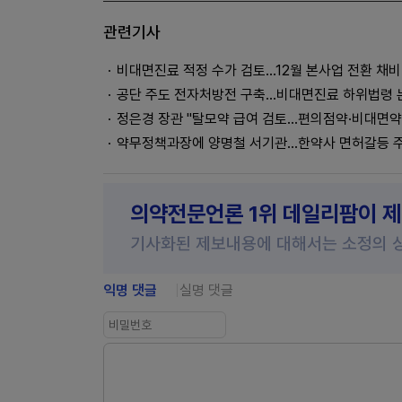
관련기사
비대면진료 적정 수가 검토...12월 본사업 전환 채비
공단 주도 전자처방전 구축…비대면진료 하위법령 
정은경 장관 "탈모약 급여 검토…편의점약·비대면약
약무정책과장에 양명철 서기관…한약사 면허갈등 
의약전문언론 1위 데일리팜이 
기사화된 제보내용에 대해서는 소정의 
익명 댓글
실명 댓글