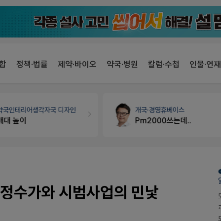
합
정책·법률
제약·바이오
약국·병원
칼럼·수첩
인물·연재
약국인테리어
생각자국 디자인
개국·경영
휴베이스
매대 높이
Pm2000쓰는데..
 적정수가와 시범사업의 민낯