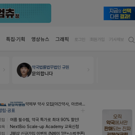
특집·기획
영상뉴스
그래픽
로그인
회원가입
기사제보
약국법률
법무법인 규원
약국세무
미
문의합니다
약제부 약사 모집(야간약사, 아르바이트약사)
알림·공표
모집
여름 필수템, 약국 특가로 최대 90% 할인!
교육
NextBio Scale-up Academy 교육신청
모집
JW샵 신규가입 이벤트 (N페이 1만+스벅쿠폰)