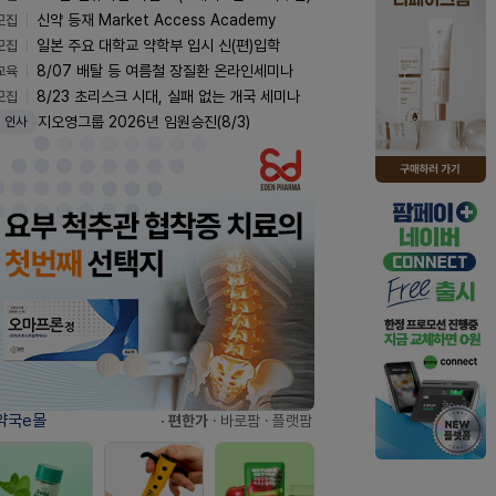
모집
신약 등재 Market Access Academy
모집
일본 주요 대학교 약학부 입시 신(편)입학
교육
8/07 배탈 등 여름철 장질환 온라인세미나
모집
8/23 초리스크 시대, 실패 없는 개국 세미나
지오영그룹 2026년 임원승진(8/3)
인사
약국e몰
· 편한가
· 바로팜
· 플랫팜