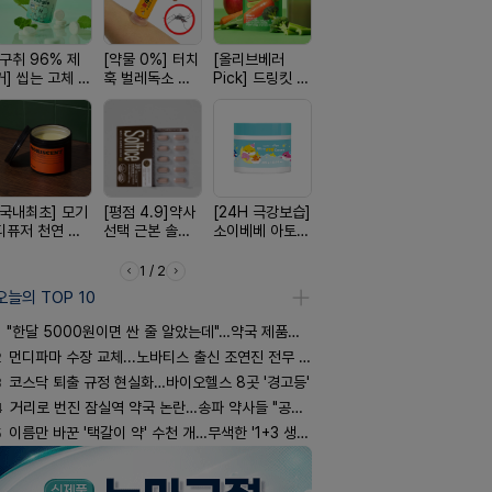
[구취 96% 제
[약물 0%] 터치
[올리브베러
[100% 천연옥]
[약국BEST!
거] 씹는 고체 가
훅 벌레독소 흡
Pick] 드링킷 건
멜팅 하트 괄사
비타센스 
글
인기
강음료
마사지기
흡입기
[국내최초] 모기
[평점 4.9]약사
[24H 극강보습]
[여름 한정 특가]
[완전방수]
디퓨저 천연 계
선택 근본 솔루
소이베베 아토
편한가 여름 쿨
림없는 선
피 모키센트 디
션, 솔티스
크림
세일! (여름 필수
(SPF50+)
퓨저
템 싹쓰리)
1 / 2
오늘의 TOP 10
"한달 5000원이면 싼 줄 알았는데"…약국 제품과 비교해보니
2
먼디파마 수장 교체...노바티스 출신 조연진 전무 내정
3
코스닥 퇴출 규정 현실화…바이오헬스 8곳 '경고등'
4
거리로 번진 잠실역 약국 논란…송파 약사들 "공공성 훼손"
5
이름만 바꾼 '택갈이 약' 수천 개…무색한 '1+3 생동'