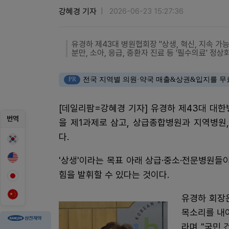
강혜경 기자
2026-06-23 15:27:36
유경하 제43대 병원협회장 "상생, 혁신, 지속 가
분만, 소아, 응급, 중환자 진료 등 '필수의료' 정상
PR
전국 지역별 의원·약국 매출&상권&입지를 무
[데일리팜=강혜경 기자] 유경하 제43대 대
번역
을 제1과제로 삼고, 상급종합병원과 지역병원
다.
'상생'이라는 목표 아래 상급·중소·전문병원들
힘을 발휘할 수 있다는 것이다.
유경하 회장은
목소리를 내
라며 "국민 