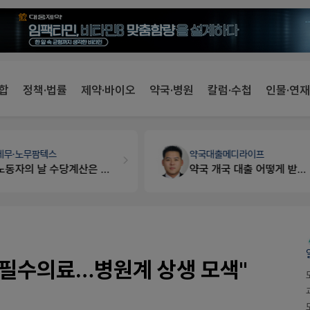
합
정책·법률
제약·바이오
약국·병원
칼럼·수첩
인물·연재
약국대출
메디라이프
개국·경영
휴베이스
약국 개국 대출 어떻게 받아야할지 어렵습니다
Pm2000쓰는데..
, 필수의료…병원계 상생 모색"