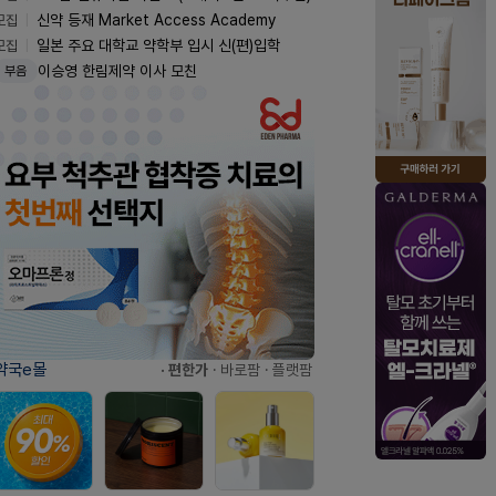
모집
신약 등재 Market Access Academy
모집
일본 주요 대학교 약학부 입시 신(편)입학
이승영 한림제약 이사 모친
부음
약국e몰
· 편한가
· 바로팜
· 플랫팜