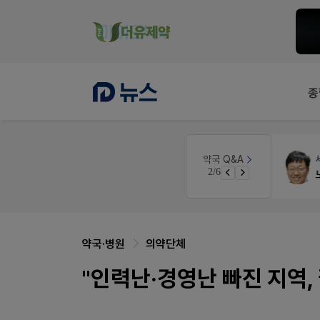
종
인
세무·노무
팜텍스
약국 Q&A
3/6
경단녀요건중 근로스득원천징수액
노동자의 날 수당계산은 어떻게 되나요
약국·병원
의약단체
"인력난·경영난 빠진 지역