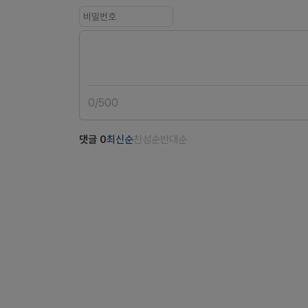
0
/
500
댓글
0
최신순
찬성순
반대순