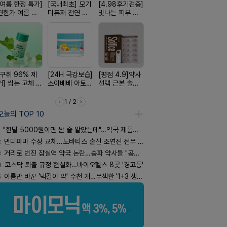
[여름 한정 특가]
[국내최초] 모기
[4.98후기검증]
[쿠팡 완판] 수험
[약국BEST!
편한가 여름 쿨
디퓨저 천연 계
빛나는 피부 오
생 아르기닌 에
비타센스 
세일! (여름 필수
피 모키센트 디
브링 세럼
너지 젤리
흡입기
템 싹쓰리)
퓨저
[구취 96% 제
[24H 극강보습]
[평점 4.9]약사
[올리브베러
[약물 0%]
거] 씹는 고체 가
소이베베 아토
선택 근본 솔루
Pick] 드링킷 건
훅 벌레독소
글
크림
션, 솔티스
강음료
인기
1 / 2
오늘의 TOP 10
"한달 5000원이면 싼 줄 알았는데"…약국 제품과 비교해보니
2
먼디파마 수장 교체...노바티스 출신 조연진 전무 내정
3
거리로 번진 잠실역 약국 논란…송파 약사들 "공공성 훼손"
4
코스닥 퇴출 규정 현실화…바이오헬스 8곳 '경고등'
5
이름만 바꾼 '택갈이 약' 수천 개…무색한 '1+3 생동'