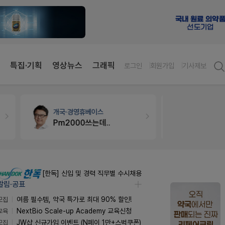
특집·기획
영상뉴스
그래픽
로그인
회원가입
기사제보
약국인테리어
생각자국 디자인
약국법률
법
매대 높이
문의합니
[한독] 신입 및 경력 직무별 수시채용
알림·공표
모집
여름 필수템, 약국 특가로 최대 90% 할인!
교육
NextBio Scale-up Academy 교육신청
모집
JW샵 신규가입 이벤트 (N페이 1만+스벅쿠폰)