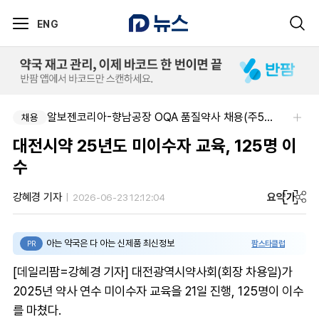
ENG
알보젠코리아-향남공장 OQA 품질약사 채용(주5일/파트타임 가능)
채용
대전시약 25년도 미이수자 교육, 125명 이
수
요약
가
강혜경 기자
2026-06-23 12:12:04
아는 약국은 다 아는 신제품 최신정보
팜스타클럽
PR
[데일리팜=강혜경 기자] 대전광역시약사회(회장 차용일)가
2025년 약사 연수 미이수자 교육을 21일 진행, 125명이 이수
를 마쳤다.