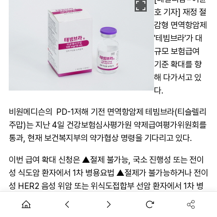
호 기자] 재정 절
감형 면역항암제
'테빔브라'가 대
규모 보험급여
기준 확대를 향
해 다가서고 있
다.
비원메디슨의 PD-1저해 기전 면역항암제 테빔브라(티슬렐리
주맙)는 지난 4일 건강보험심사평가원 약제급여평가위원회를
통과, 현재 보건복지부의 약가협상 명령을 기다리고 있다.
이번 급여 확대 신청은 ▲절제 불가능, 국소 진행성 또는 전이
성 식도암 환자에서 1차 병용요법 ▲절제가 불가능하거나 전이
성 HER2 음성 위암 또는 위식도접합부 선암 환자에서 1차 병
용요법 ▲비소세포폐암 1차 병용요법 2종과 2차 단독요법 등
5개 적응증을 품고 있다.