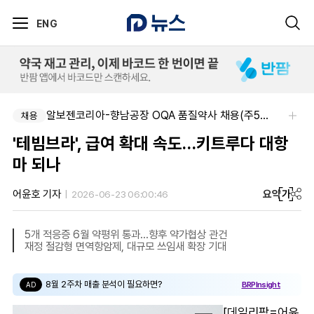
ENG
알보젠코리아-향남공장 OQA 품질약사 채용(주5일/파트타임 가능)
채용
'테빔브라', 급여 확대 속도…키트루다 대항
마 되나
요약
가
어윤호 기자
2026-06-23 06:00:46
5개 적응증 6월 약평위 통과...향후 약가협상 관건
재정 절감형 면역항암제, 대규모 쓰임새 확장 기대
8월 2주차 매출 분석이 필요하면?
BRPInsight
AD
[데일리팜=어윤