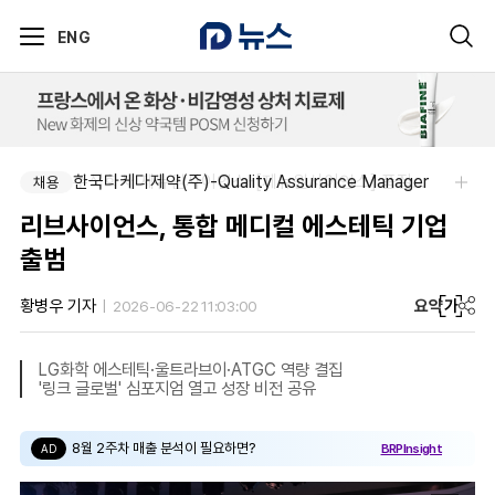
ENG
한국다케다제약(주)-Quality Assurance Manager
주식회사 제뉴원사이언스-[제뉴원사이언스] 품질관리약사 모집(경력무관)
채용
채용
리브사이언스, 통합 메디컬 에스테틱 기업
출범
요약
가
황병우 기자
2026-06-22 11:03:00
LG화학 에스테틱·울트라브이·ATGC 역량 결집
'링크 글로벌' 심포지엄 열고 성장 비전 공유
8월 2주차 매출 분석이 필요하면?
BRPInsight
AD