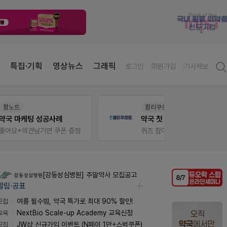
특집·기획
영상뉴스
그래픽
로그인
회원가입
기사제보
팜리쿠르트
온라
약국 첫 채용공고 0원+'한번 더' 무료 연장
정
퀴즈 참여시 룰렛쿠폰
[강동성심병원] 주말약사 모집공고
알림·공표
모집
여름 필수템, 약국 특가로 최대 90% 할인!
교육
NextBio Scale-up Academy 교육신청
모집
JW샵 신규가입 이벤트 (N페이 1만+스벅쿠폰)