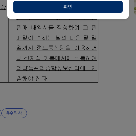
확인
수의사