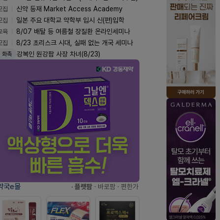
모집
신약 등재 Market Access Academy
모집
일본 주요 대학교 약학부 입시 신(편)입학
교육
8/07 배탈 등 여름철 장질환 온라인세미나
모집
8/23 초리스크 시대, 실패 없는 개국 세미나
강복인 원강팜 사장 차녀(8/23)
화촉
약국e몰
· 플랫팜
· 바로팜
· 편한가