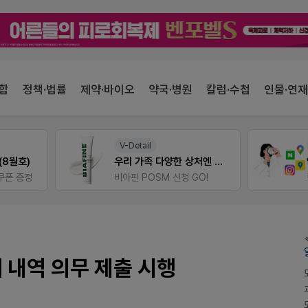
합
정책·법률
제약·바이오
약국·병원
칼럼·수첩
인물·연재
V-Detail
팜노트
우리 가족 다양한 상처엔 비아핀!
약국 마케팅 성공사례
비아핀 POSM 신청 GO!
좋아요+의견남기면 쿠폰 증
 내역 의무 제출 시행