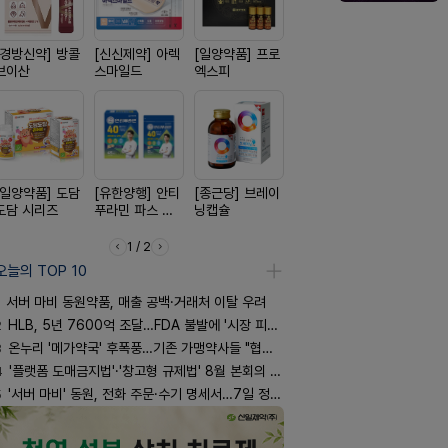
[경방신약] 방콜
[신신제약] 아렉
[일양약품] 프로
[노보노디스크]
[옵투스] 
브이산
스마일드
엑스피
위고비
시리즈
[일양약품] 도담
[유한양행] 안티
[종근당] 브레이
[신신제약] 모스
[삼진제약]
도담 시리즈
푸라민 파스 시
닝캡슐
키토 밀크
핏 시리즈
리즈
1 / 2
오늘의 TOP 10
서버 마비 동원약품, 매출 공백·거래처 이탈 우려
2
HLB, 5년 7600억 조달…FDA 불발에 '시장 피로감'
3
온누리 '메가약국' 후폭풍…기존 가맹약사들 "협의체 만들자"
4
'플랫폼 도매금지법'·'창고형 규제법' 8월 본회의 통과 기류
5
'서버 마비' 동원, 전화 주문·수기 명세서…7일 정상화 되나