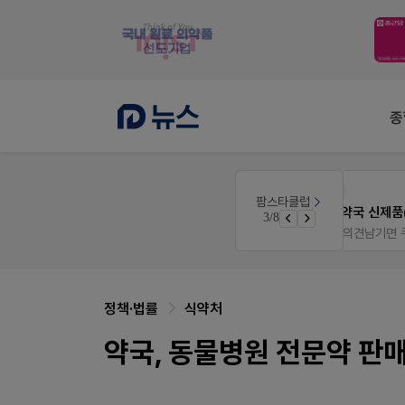
종
몰
팜노트
팜스타클럽
이달의 약국 신제품(8월호)
3/8
가입 시 네이버 1만포인트 + 스벅쿠폰
좋아요+의견남기면 쿠폰 증정
정책·법률
식약처
약국, 동물병원 전문약 판매