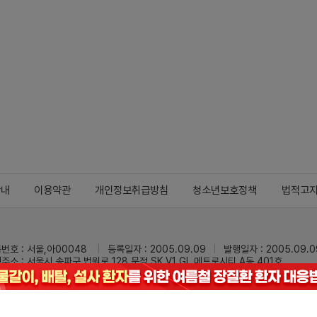
안내
이용약관
개인정보취급방침
청소년보호정책
법적고
번호 : 서울,아00048
등록일자 : 2005.09.09
발행일자 : 2005.09.0
주소 : 서울시 송파구 법원로 128 문정 SK V1 GL 메트로시티 A동 401호
 : 02-3473-0833
팩스 : 02-3434-0169
Mail :
dailypharm@dail
리팜의 모든 콘텐츠(기사)를 무단 사용하는 것은 저작권법에 저촉되며, 법적 제재를
pyright © Dailypharm1999-2026,All rights reserved.