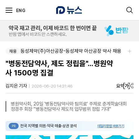
ENG
동성제약(주)아산공장-동성제약 아산공장 약사 채용
채용
"병동전담약사, 제도 정립을"...병원약
사 1500명 집결
요약
가
김지은 기자
2026-06-20 14:31:46
병원약사회, 20일 '병동전담약사와 팀의료' 주제로 춘계학술대회
정경주 회장 “병동전담약사 제도적 업무범위 정립 기대"
전국 지역별 의원·약국 매출·상권 분석
데일리팜맵 바로가기
PR