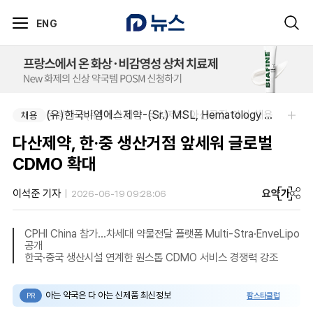
ENG
동성제약(주)아산공장-동성제약 아산공장 약사 채용
(유)한국비엠에스제약-(Sr.) MSL, Hematology (Permanent)
채용
채용
다산제약, 한·중 생산거점 앞세워 글로벌
CDMO 확대
요약
가
이석준 기자
2026-06-19 09:28:06
CPHI China 참가…차세대 약물전달 플랫폼 Multi-Stra·EnveLipo
공개
한국·중국 생산시설 연계한 원스톱 CDMO 서비스 경쟁력 강조
아는 약국은 다 아는 신제품 최신정보
팜스타클럽
PR