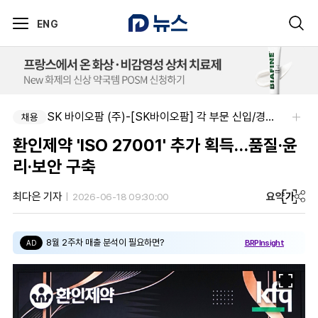
ENG
SK 바이오팜 (주)-[SK바이오팜] 각 부문 신입/경력 구성원 영입
채용
환인제약 'ISO 27001' 추가 획득…품질·윤
리·보안 구축
요약
가
최다은 기자
2026-06-18 09:30:00
8월 2주차 매출 분석이 필요하면?
BRPInsight
AD