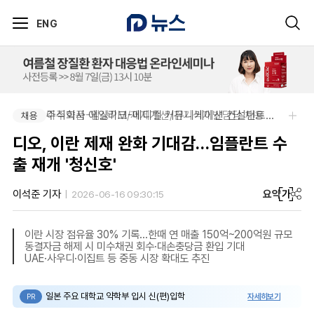
ENG
아주약품-임상PM/제제개선/건기식개발담당 채용
주식회사 에일리크-메디컬 커뮤니케이션 컨설턴트(Associate) / 메디컬라이터 채용
채용
채용
디오, 이란 제재 완화 기대감…임플란트 수
출 재개 '청신호'
요약
가
이석준 기자
2026-06-16 09:30:15
이란 시장 점유율 30% 기록…한때 연 매출 150억~200억원 규모
동결자금 해제 시 미수채권 회수·대손충당금 환입 기대
UAE·사우디·이집트 등 중동 시장 확대도 추진
일본 주요 대학교 약학부 입시 신(편)입학
자세히보기
PR