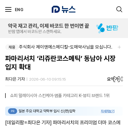
ENG
주식회사 제이앤에스메디칼-도매약사님을 모십니다.
채용
파마리서치 ‘리쥬란코스메틱’ 동남아 시장
입지 확대
요약
가
최다은 기자
2026-06-10 09:15:15
쇼피 말레이시아 스킨케어·앰플 카테고리 K-뷰티 브랜드 1위
일본 주요 대학교 약학부 입시 신(편)입학
자세히보기
PR
[데일리팜=최다은 기자] 파마리서치의 프리미엄 더마 코스메