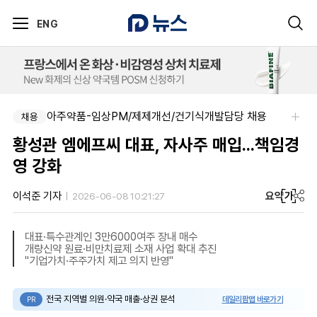
ENG
아주약품-임상PM/제제개선/건기식개발담당 채용
SK 바이오팜 (주)-[SK바이오팜] 각 부문 신입/경력 구성원 영입
채용
채용
황성관 엠에프씨 대표, 자사주 매입...책임경
영 강화
요약
가
이석준 기자
2026-06-08 10:21:27
대표·특수관계인 3만6000여주 장내 매수
개량신약 원료·비만치료제 소재 사업 확대 추진
"기업가치·주주가치 제고 의지 반영"
전국 지역별 의원·약국 매출·상권 분석
데일리팜맵 바로가기
PR