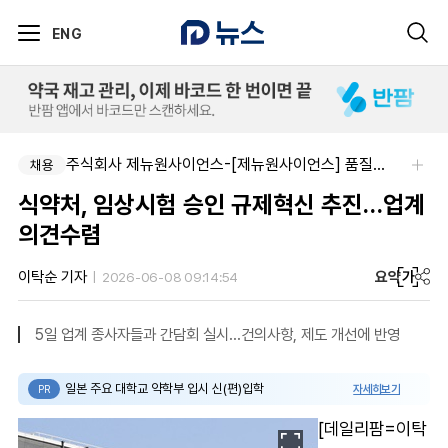
ENG
주식회사 제뉴원사이언스-[제뉴원사이언스] 품질관리약사 모집(경력무관)
채용
식약처, 임상시험 승인 규제혁신 추진…업계
의견수렴
요약
가
이탁순 기자
2026-06-08 09:14:54
5일 업계 종사자들과 간담회 실시…건의사항, 제도 개선에 반영
일본 주요 대학교 약학부 입시 신(편)입학
자세히보기
PR
[데일리팜=이탁