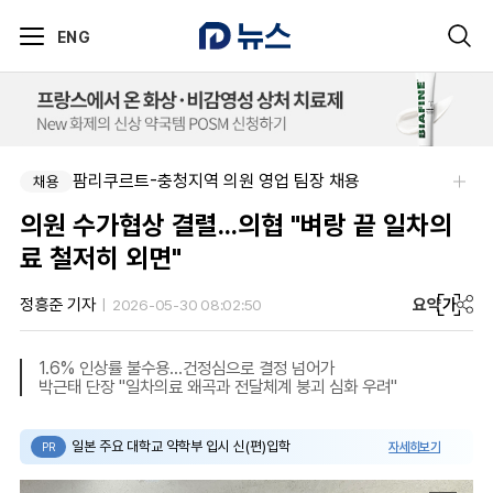
ENG
팜리쿠르트-충청지역 의원 영업 팀장 채용
채용
의원 수가협상 결렬...의협 "벼랑 끝 일차의
료 철저히 외면"
요약
가
정흥준 기자
2026-05-30 08:02:50
1.6% 인상률 불수용...건정심으로 결정 넘어가
박근태 단장 "일차의료 왜곡과 전달체계 붕괴 심화 우려"
일본 주요 대학교 약학부 입시 신(편)입학
자세히보기
PR